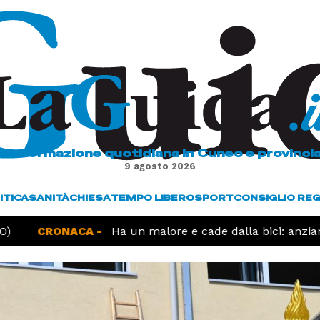
L'informazione quotidiana in Cuneo e provinci
9 agosto 2026
ITICA
SANITÀ
CHIESA
TEMPO LIBERO
SPORT
CONSIGLIO RE
CRONACA -
Ha un malore e cade dalla bici: anzian