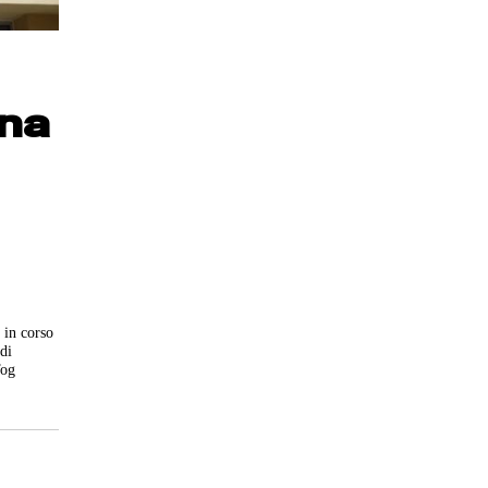
una
, in corso
 di
Tog