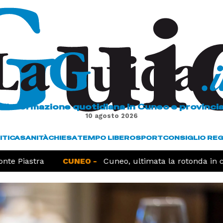
L'informazione quotidiana in Cuneo e provinci
10 agosto 2026
ITICA
SANITÀ
CHIESA
TEMPO LIBERO
SPORT
CONSIGLIO RE
te Piastra
CUNEO -
Cuneo, ultimata la rotonda in co