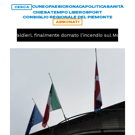
CUNEO
PAESI
CRONACA
POLITICA
SANITÀ
CERCA
CHIESA
TEMPO LIBERO
SPORT
CONSIGLIO REGIONALE DEL PIEMONTE
ABBONATI
A -
Valdieri, finalmente domato l'incendio sul Monte Pia