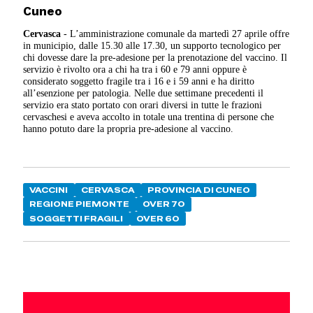
Cuneo
Cervasca
- L’amministrazione comunale da martedì 27 aprile offre
in municipio, dalle 15.30 alle 17.30, un supporto tecnologico per
chi dovesse dare la pre-adesione per la prenotazione del vaccino. Il
servizio è rivolto ora a chi ha tra i 60 e 79 anni oppure è
considerato soggetto fragile tra i 16 e i 59 anni e ha diritto
all’esenzione per patologia. Nelle due settimane precedenti il
servizio era stato portato con orari diversi in tutte le frazioni
cervaschesi e aveva accolto in totale una trentina di persone che
hanno potuto dare la propria pre-adesione al vaccino.
VACCINI
CERVASCA
PROVINCIA DI CUNEO
REGIONE PIEMONTE
OVER 70
SOGGETTI FRAGILI
OVER 60