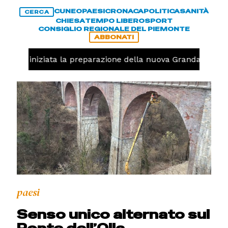
CUNEO
PAESI
CRONACA
POLITICA
SANITÀ
CERCA
CHIESA
TEMPO LIBERO
SPORT
CONSIGLIO REGIONALE DEL PIEMONTE
ABBONATI
avolo, iniziata la preparazione della nuova Granda Volley
paesi
Senso unico alternato sul
Ponte dell’Olla