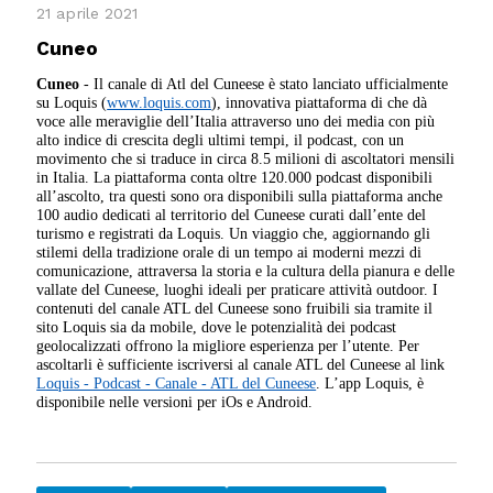
21 aprile 2021
Cuneo
Cuneo
- Il canale di Atl del Cuneese è stato lanciato ufficialmente
su Loquis (
www.loquis.com
), innovativa piattaforma di che dà
voce alle meraviglie dell’Italia attraverso uno dei media con più
alto indice di crescita degli ultimi tempi, il podcast, con un
movimento che si traduce in circa 8.5 milioni di ascoltatori mensili
in Italia. La piattaforma conta oltre 120.000 podcast disponibili
all’ascolto, tra questi sono ora disponibili sulla piattaforma anche
100 audio dedicati al territorio del Cuneese curati dall’ente del
turismo e registrati da Loquis. Un viaggio che, aggiornando gli
stilemi della tradizione orale di un tempo ai moderni mezzi di
comunicazione, attraversa la storia e la cultura della pianura e delle
vallate del Cuneese, luoghi ideali per praticare attività outdoor. I
contenuti del canale ATL del Cuneese sono fruibili sia tramite il
sito Loquis sia da mobile, dove le potenzialità dei podcast
geolocalizzati offrono la migliore esperienza per l’utente. Per
ascoltarli è sufficiente iscriversi al canale ATL del Cuneese al link
Loquis - Podcast - Canale - ATL del Cuneese
. L’app Loquis, è
disponibile nelle versioni per iOs e Android.