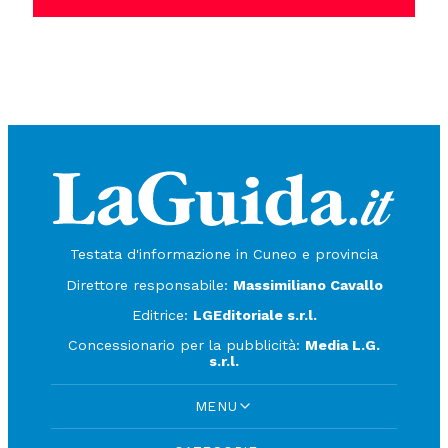
Testata d'informazione in Cuneo e provincia
Direttore responsabile:
Massimiliano Cavallo
Editrice:
LGEditoriale s.r.l.
Concessionario per la pubblicità:
Media L.G.
s.r.l.
MENU