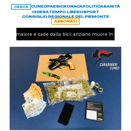
CUNEO
PAESI
CRONACA
POLITICA
SANITÀ
CERCA
CHIESA
TEMPO LIBERO
SPORT
CONSIGLIO REGIONALE DEL PIEMONTE
ABBONATI
a un malore e cade dalla bici: anziano muore in corso N