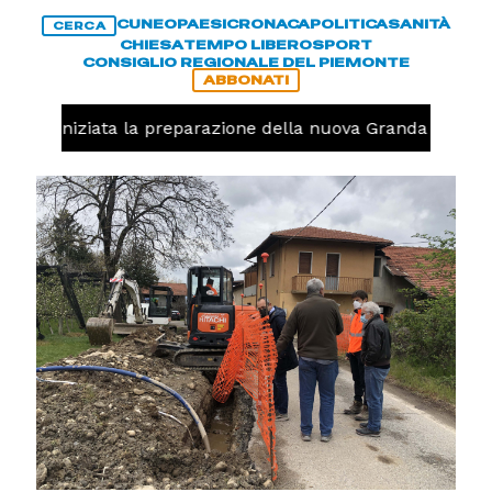
CUNEO
PAESI
CRONACA
POLITICA
SANITÀ
CERCA
CHIESA
TEMPO LIBERO
SPORT
CONSIGLIO REGIONALE DEL PIEMONTE
ABBONATI
volo, iniziata la preparazione della nuova Granda Volley 