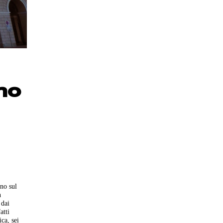
no
ino sul
n
 dai
atti
ica, sei