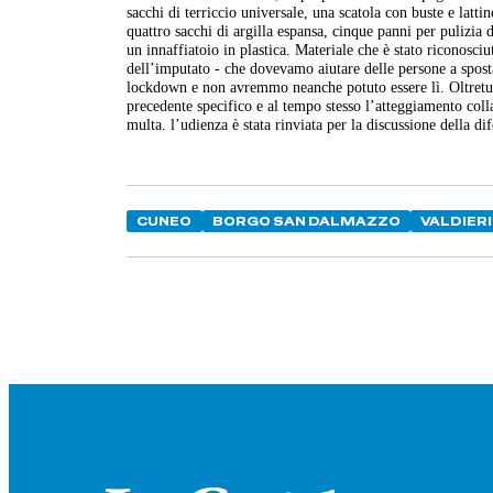
sacchi di terriccio universale, una scatola con buste e latti
quattro sacchi di argilla espansa, cinque panni per pulizia
un innaffiatoio in plastica. Materiale che è stato riconosciu
dell’imputato - che dovevamo aiutare delle persone a sposta
lockdown e non avremmo neanche potuto essere lì. Oltretutt
precedente specifico e al tempo stesso l’atteggiamento coll
multa. l’udienza è stata rinviata per la discussione della dif
CUNEO
BORGO SAN DALMAZZO
VALDIERI