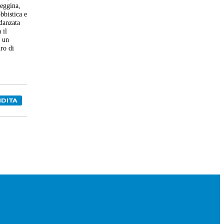
deggina,
bbistica e
idanzata
 il
o un
uro di
DITA