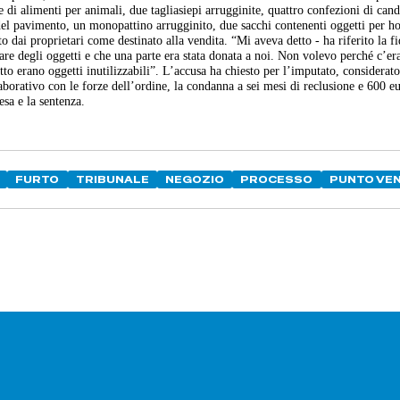
ne di alimenti per animali, due tagliasiepi arrugginite, quattro confezioni di can
 del pavimento, un monopattino arrugginito, due sacchi contenenti oggetti per ho
to dai proprietari come destinato alla vendita. “Mi aveva detto - ha riferito la f
re degli oggetti e che una parte era stata donata a noi. Non volevo perché c’era
o erano oggetti inutilizzabili”. L’accusa ha chiesto per l’imputato, considerat
aborativo con le forze dell’ordine, la condanna a sei mesi di reclusione e 600 e
esa e la sentenza.
FURTO
TRIBUNALE
NEGOZIO
PROCESSO
PUNTO VEN