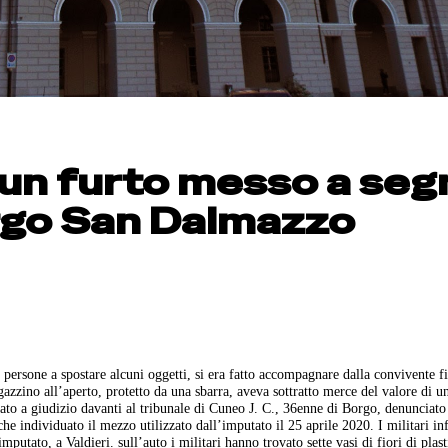
 un furto messo a seg
orgo San Dalmazzo
 persone a spostare alcuni oggetti, si era fatto accompagnare dalla convivente f
zino all’aperto, protetto da una sbarra, aveva sottratto merce del valore di u
viato a giudizio davanti al tribunale di Cuneo J. C., 36enne di Borgo, denunciato
he individuato il mezzo utilizzato dall’imputato il 25 aprile 2020. I militari inf
utato, a Valdieri. sull’auto i militari hanno trovato sette vasi di fiori di plast