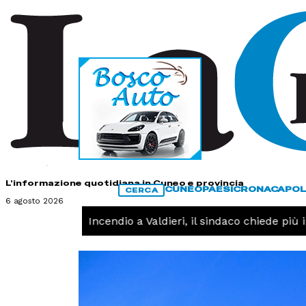
HOME
CONTATTI
L'informazione quotidiana in Cuneo e provincia
CUNEO
PAESI
CRONACA
POL
CERCA
6 agosto 2026
CRONACA -
Incendio a Valdieri, il sindaco chiede più int