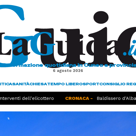
L'informazione quotidiana in Cuneo e provinci
6 agosto 2026
ITICA
SANITÀ
CHIESA
TEMPO LIBERO
SPORT
CONSIGLIO RE
erventi dell'elicottero
CRONACA -
Baldissero d'Alba, 