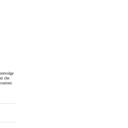
coinvolge
ni che
trazioni.
i.