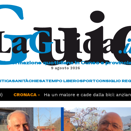
L'informazione quotidiana in Cuneo e provinci
9 agosto 2026
ITICA
SANITÀ
CHIESA
TEMPO LIBERO
SPORT
CONSIGLIO RE
CRONACA -
Ha un malore e cade dalla bici: anziano