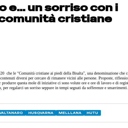
o e… un sorriso con i
 comunità cristiane
20 che le “Comunità cristiane ai piedi della Bisalta”, una denominazione che 
ontenuti diversi per cercare di rimanere vicini alle persone. Proposte, riflessio
rodurre questa mole di iniziative ci sono volute ore e ore di lavoro e di regis
eo, per regalarci un sorriso seppure in tempi segnati da sofferenze e smarriment
VALTANARO
HUSQVARNA
MELLLANA
HUTU