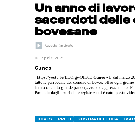
Un anno di lavor
sacerdoti delle
bovesane
05 aprile 2021
Cuneo
https://youtu.be/ELQfgwQfK8E
Cuneo
- È dal marzo 20
tutte le parrocchie del comune di Boves, offre ogni giorno c
hanno ottenuto grande partecipazione e apprezzamento. Per p
Partendo dagli errori delle registrazioni è nato questo vid
BOVES
PRETI
GIOSTRA DELL'OCA
GSD 