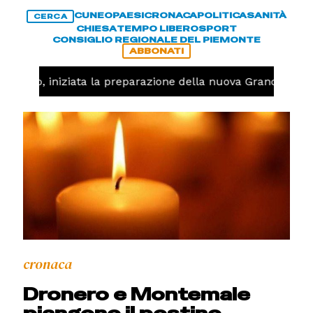
CUNEO
PAESI
CRONACA
POLITICA
SANITÀ
CERCA
CHIESA
TEMPO LIBERO
SPORT
CONSIGLIO REGIONALE DEL PIEMONTE
ABBONATI
llavolo, iniziata la preparazione della nuova Granda Voll
cronaca
Dronero e Montemale
piangono il postino