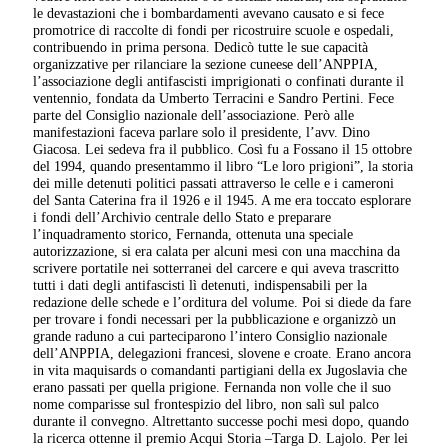
le devastazioni che i bombardamenti avevano causato e si fece
promotrice di raccolte di fondi per ricostruire scuole e ospedali,
contribuendo in prima persona. Dedicò tutte le sue capacità
organizzative per rilanciare la sezione cuneese dell’ANPPIA,
l’associazione degli antifascisti imprigionati o confinati durante il
ventennio, fondata da Umberto Terracini e Sandro Pertini. Fece
parte del Consiglio nazionale dell’associazione. Però alle
manifestazioni faceva parlare solo il presidente, l’avv. Dino
Giacosa. Lei sedeva fra il pubblico. Così fu a Fossano il 15 ottobre
del 1994, quando presentammo il libro “Le loro prigioni”, la storia
dei mille detenuti politici passati attraverso le celle e i cameroni
del Santa Caterina fra il 1926 e il 1945. A me era toccato esplorare
i fondi dell’Archivio centrale dello Stato e preparare
l’inquadramento storico, Fernanda, ottenuta una speciale
autorizzazione, si era calata per alcuni mesi con una macchina da
scrivere portatile nei sotterranei del carcere e qui aveva trascritto
tutti i dati degli antifascisti lì detenuti, indispensabili per la
redazione delle schede e l’orditura del volume. Poi si diede da fare
per trovare i fondi necessari per la pubblicazione e organizzò un
grande raduno a cui parteciparono l’intero Consiglio nazionale
dell’ANPPIA, delegazioni francesi, slovene e croate. Erano ancora
in vita maquisards o comandanti partigiani della ex Jugoslavia che
erano passati per quella prigione. Fernanda non volle che il suo
nome comparisse sul frontespizio del libro, non salì sul palco
durante il convegno. Altrettanto successe pochi mesi dopo, quando
la ricerca ottenne il premio Acqui Storia –Targa D. Lajolo. Per lei