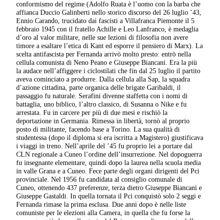
conformismo del regime (Adolfo Ruata è l’uomo con la barba che
affianca Duccio Galinberti nello storico discorso del 26 luglio ’43,
Ennio Carando, trucidato dai fascisti a Villafranca Piemonte il 5
febbraio 1945 con il fratello Achille e Leo Lanfranco, è medaglia
d’oro al valor militare, nelle sue lezioni di filosofia non avere
timore a esaltare l’etica di Kant ed esporre il pensiero di Marx). La
scelta antifascista per Fernanda arrivò molto presto: entrò nella
cellula comunista di Neno Peano e Giuseppe Biancani. Era la più
la audace nell’affiggere i ciclostilati che fin dal 25 luglio il partito
aveva cominciato a produrre. Dalla cellula alla Sap, la squadra
d’azione cittadina, parte organica delle brigate Garibaldi, il
passaggio fu naturale. Serafini divenne staffetta con i nomi di
battaglia, uno biblico, l’altro classico, di Susanna o Nike e fu
arrestata. Fu in carcere per più di due mesi e rischiò la
deportazione in Germania. Rimessa in libertà, tornò al proprio
posto di militante, facendo base a Torino. La sua qualità di
studentessa (dopo il diploma si era iscritta a Magistero) giustificava
i viaggi in treno. Nell’aprile del ’45 fu proprio lei a portare dal
CLN regionale a Cuneo l’ordine dell’insurrezione. Nel dopoguerra
fu insegnante elementare, quindi dopo la laurea nella scuola media
in valle Grana e a Cuneo. Fece parte degli organi dirigenti del Pci
provinciale. Nel 1956 fu candidata al consiglio comunale di
Cuneo, ottenendo 437 preferenze, terza dietro Giuseppe Biancani e
Giuseppe Gastaldi. In quella tornata il Pci conquistò solo 2 seggi e
Fernanda rimase la prima esclusa. Due anni dopo è nelle liste
comuniste per le elezioni alla Camera, in quella che fu forse la