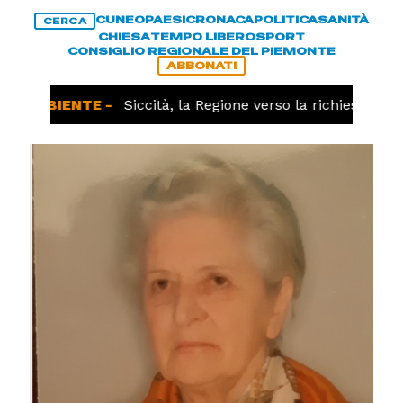
CUNEO
PAESI
CRONACA
POLITICA
SANITÀ
CERCA
CHIESA
TEMPO LIBERO
SPORT
CONSIGLIO REGIONALE DEL PIEMONTE
ABBONATI
& AMBIENTE -
Siccità, la Regione verso la richiesta dell