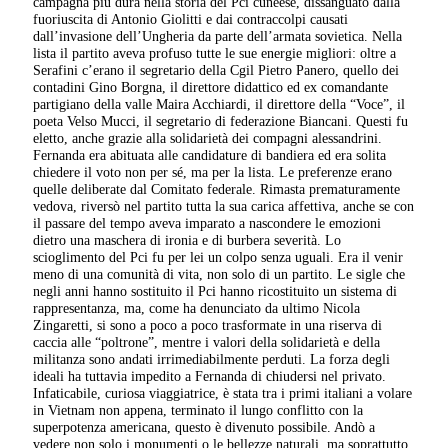
campagna più dura nella storia del Pci cuneese, dissanguato dalla
fuoriuscita di Antonio Giolitti e dai contraccolpi causati
dall’invasione dell’Ungheria da parte dell’armata sovietica. Nella
lista il partito aveva profuso tutte le sue energie migliori: oltre a
Serafini c’erano il segretario della Cgil Pietro Panero, quello dei
contadini Gino Borgna, il direttore didattico ed ex comandante
partigiano della valle Maira Acchiardi, il direttore della “Voce”, il
poeta Velso Mucci, il segretario di federazione Biancani. Questi fu
eletto, anche grazie alla solidarietà dei compagni alessandrini.
Fernanda era abituata alle candidature di bandiera ed era solita
chiedere il voto non per sé, ma per la lista. Le preferenze erano
quelle deliberate dal Comitato federale. Rimasta prematuramente
vedova, riversò nel partito tutta la sua carica affettiva, anche se con
il passare del tempo aveva imparato a nascondere le emozioni
dietro una maschera di ironia e di burbera severità. Lo
scioglimento del Pci fu per lei un colpo senza uguali. Era il venir
meno di una comunità di vita, non solo di un partito. Le sigle che
negli anni hanno sostituito il Pci hanno ricostituito un sistema di
rappresentanza, ma, come ha denunciato da ultimo Nicola
Zingaretti, si sono a poco a poco trasformate in una riserva di
caccia alle “poltrone”, mentre i valori della solidarietà e della
militanza sono andati irrimediabilmente perduti. La forza degli
ideali ha tuttavia impedito a Fernanda di chiudersi nel privato.
Infaticabile, curiosa viaggiatrice, è stata tra i primi italiani a volare
in Vietnam non appena, terminato il lungo conflitto con la
superpotenza americana, questo è divenuto possibile. Andò a
vedere non solo i monumenti o le bellezze naturali, ma soprattutto