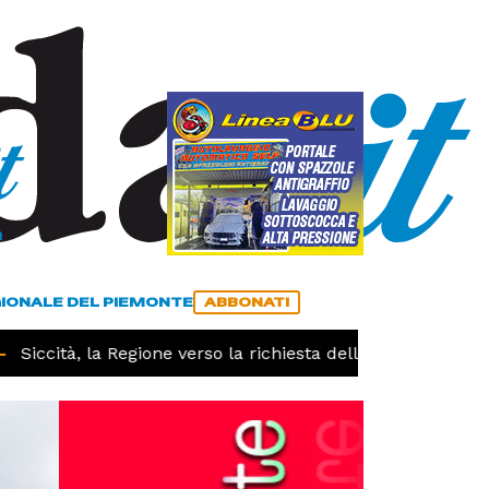
a
ACCEDI
ABBONATI
GIONALE DEL PIEMONTE
ABBONATI
Siccità, la Regione verso la richiesta dello stato di calamit