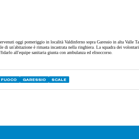
rvenuti oggi pomeriggio in località Valdinferno sopra Garessio in alta Valle T
e di un'abitazione è rimasta incastrata nella ringhiera. La squadra dei volontari
affidarlo all'equipe sanitaria giunta con ambulanza ed elisoccorso.
L FUOCO
GARESSIO
SCALE