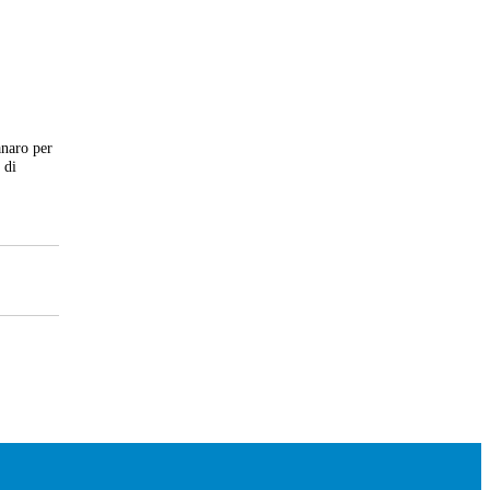
anaro per
 di