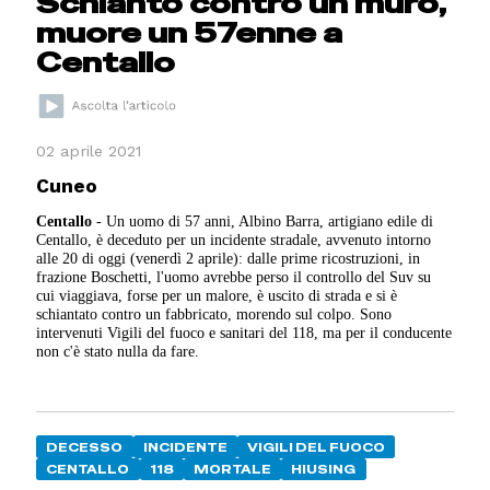
Schianto contro un muro,
muore un 57enne a
Centallo
02 aprile 2021
Cuneo
Centallo
- Un uomo di 57 anni, Albino Barra, artigiano edile di
Centallo, è deceduto per un incidente stradale, avvenuto intorno
alle 20 di oggi (venerdì 2 aprile): dalle prime ricostruzioni, in
frazione Boschetti, l'uomo avrebbe perso il controllo del Suv su
cui viaggiava, forse per un malore, è uscito di strada e si è
schiantato contro un fabbricato, morendo sul colpo. Sono
intervenuti Vigili del fuoco e sanitari del 118, ma per il conducente
non c'è stato nulla da fare.
DECESSO
INCIDENTE
VIGILI DEL FUOCO
CENTALLO
118
MORTALE
HIUSING