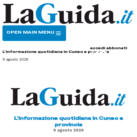
OPEN MAIN MENU
HOME
CONTATTI
accedi
abbonati
L'informazione quotidiana in Cuneo e provincia
9 agosto 2026
L'informazione quotidiana in Cuneo e
provincia
9 agosto 2026