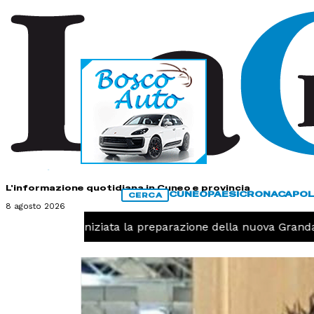
HOME
CONTATTI
L'informazione quotidiana in Cuneo e provincia
CUNEO
PAESI
CRONACA
POL
CERCA
8 agosto 2026
Pallavolo, iniziata la preparazione della nuova Granda V