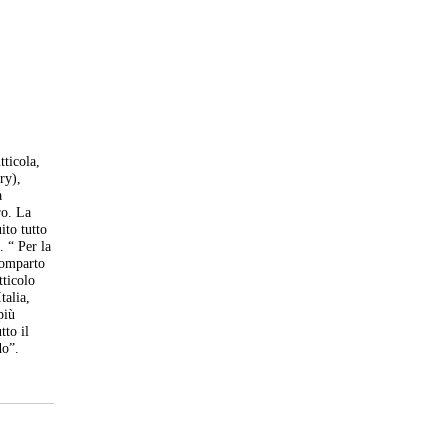
tticola,
ry),
a
ro. La
ito tutto
. “ Per la
 comparto
tticolo
talia,
più
tto il
do”.