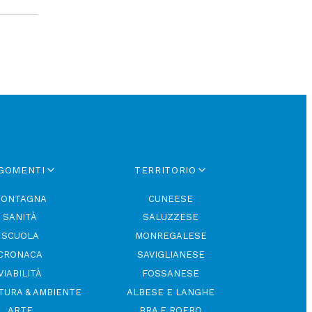
GOMENTI
TERRITORIO
ONTAGNA
CUNEESE
SANITÀ
SALUZZESE
SCUOLA
MONREGALESE
CRONACA
SAVIGLIANESE
VIABILITÀ
FOSSANESE
TURA & AMBIENTE
ALBESE E LANGHE
ARTE
BRA E ROERO