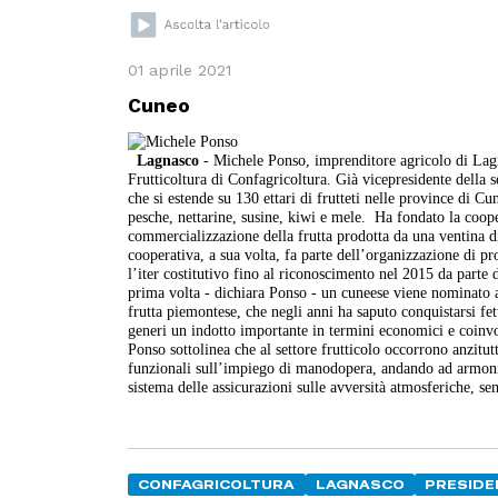
01 aprile 2021
Cuneo
Lagnasco
- Michele Ponso, imprenditore agricolo di Lagn
Frutticoltura di Confagricoltura. Già vicepresidente della 
che si estende su 130 ettari di frutteti nelle province di Cu
pesche, nettarine, susine, kiwi e mele. Ha fondato la coope
commercializzazione della frutta prodotta da una ventina di
cooperativa, a sua volta, fa parte dell’organizzazione di pr
l’iter costitutivo fino al riconoscimento nel 2015 da part
prima volta - dichiara Ponso - un cuneese viene nominato ai
frutta piemontese, che negli anni ha saputo conquistarsi fe
generi un indotto importante in termini economici e coinvol
Ponso sottolinea che al settore frutticolo occorrono anzitu
funzionali sull’impiego di manodopera, andando ad armonizz
sistema delle assicurazioni sulle avversità atmosferiche, s
CONFAGRICOLTURA
LAGNASCO
PRESIDE