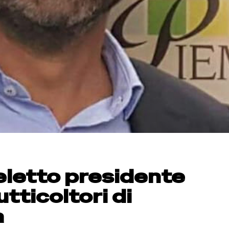
eletto presidente
utticoltori di
a