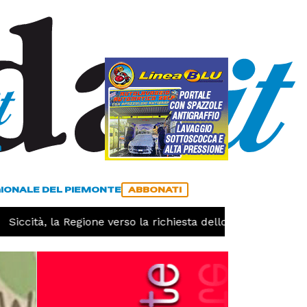
a
ACCEDI
ABBONATI
GIONALE DEL PIEMONTE
ABBONATI
ccità, la Regione verso la richiesta dello stato di calamità