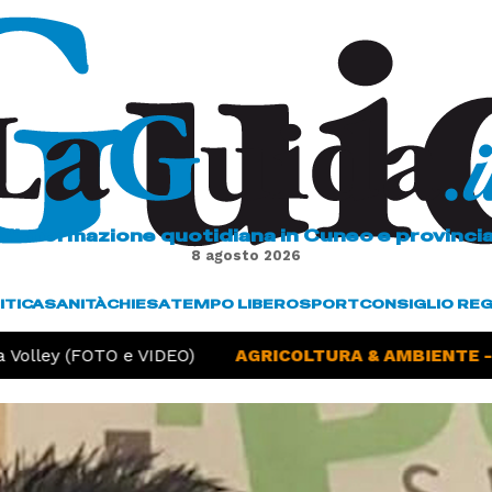
L'informazione quotidiana in Cuneo e provinci
8 agosto 2026
ITICA
SANITÀ
CHIESA
TEMPO LIBERO
SPORT
CONSIGLIO RE
olley (FOTO e VIDEO)
AGRICOLTURA & AMBIENTE -
Si