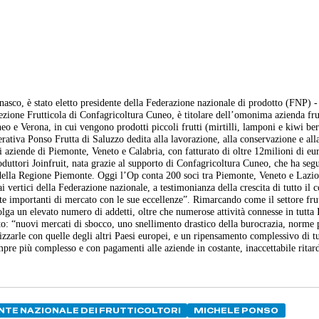
asco, è stato eletto presidente della Federazione nazionale di prodotto (FNP) -
sezione Frutticola di Confagricoltura Cuneo, è titolare dell’omonima azienda fru
neo e Verona, in cui vengono prodotti piccoli frutti (mirtilli, lamponi e kiwi ber
rativa Ponso Frutta di Saluzzo dedita alla lavorazione, alla conservazione e all
 aziende di Piemonte, Veneto e Calabria, con fatturato di oltre 12milioni di eu
oduttori Joinfruit, nata grazie al supporto di Confagricoltura Cuneo, che ha segu
e della Regione Piemonte. Oggi l’Op conta 200 soci tra Piemonte, Veneto e Lazio
 vertici della Federazione nazionale, a testimonianza della crescita di tutto il
tte importanti di mercato con le sue eccellenze”. Rimarcando come il settore fru
ga un elevato numero di addetti, oltre che numerose attività connesse in tutta I
tto: “nuovi mercati di sbocco, uno snellimento drastico della burocrazia, norme 
arle con quelle degli altri Paesi europei, e un ripensamento complessivo di tu
empre più complesso e con pagamenti alle aziende in costante, inaccettabile ritar
NTE NAZIONALE DEI FRUTTICOLTORI
MICHELE PONSO