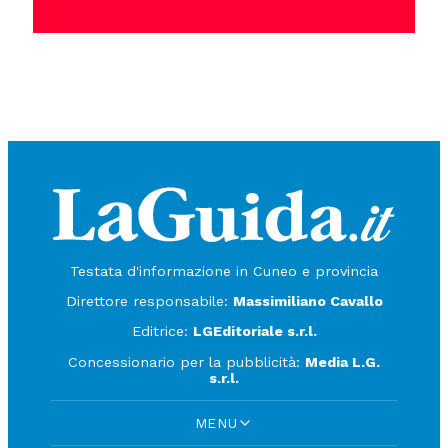
Testata d'informazione in Cuneo e provincia
Direttore responsabile:
Massimiliano Cavallo
Editrice:
LGEditoriale s.r.l.
Concessionario per la pubblicità:
Media L.G.
s.r.l.
MENU