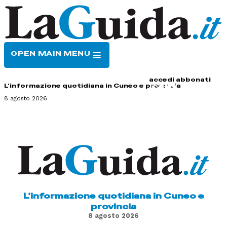
OPEN MAIN MENU
HOME
CONTATTI
accedi
abbonati
L'informazione quotidiana in Cuneo e provincia
8 agosto 2026
L'informazione quotidiana in Cuneo e
provincia
8 agosto 2026