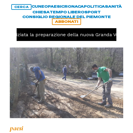
CUNEO
PAESI
CRONACA
POLITICA
SANITÀ
CERCA
CHIESA
TEMPO LIBERO
SPORT
CONSIGLIO REGIONALE DEL PIEMONTE
ABBONATI
olo, iniziata la preparazione della nuova Granda Volley (
paesi