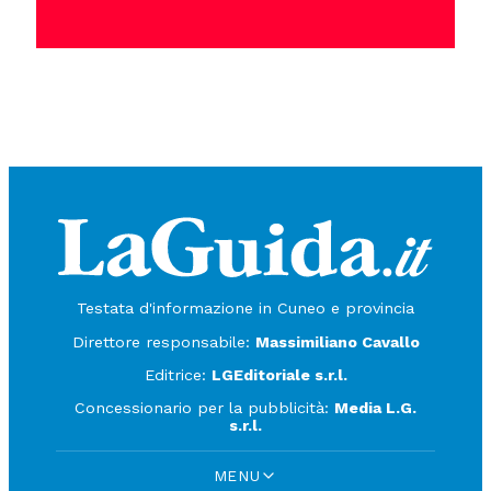
Testata d'informazione in Cuneo e provincia
Direttore responsabile:
Massimiliano Cavallo
Editrice:
LGEditoriale s.r.l.
Concessionario per la pubblicità:
Media L.G.
s.r.l.
MENU