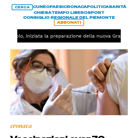
CUNEO
PAESI
CRONACA
POLITICA
SANITÀ
CERCA
CHIESA
TEMPO LIBERO
SPORT
CONSIGLIO REGIONALE DEL PIEMONTE
ABBONATI
Pallavolo, iniziata la preparazione della nuova Granda Vol
cronaca