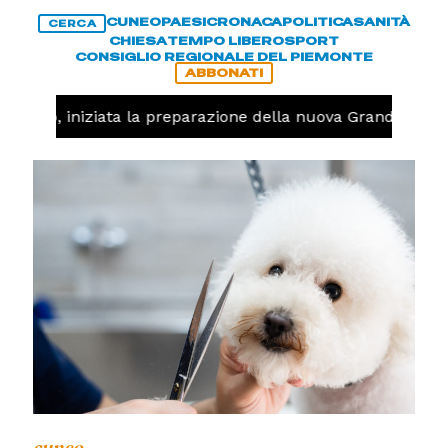
CUNEO
PAESI
CRONACA
POLITICA
SANITÀ
CERCA
CHIESA
TEMPO LIBERO
SPORT
CONSIGLIO REGIONALE DEL PIEMONTE
ABBONATI
llavolo, iniziata la preparazione della nuova Granda Volle