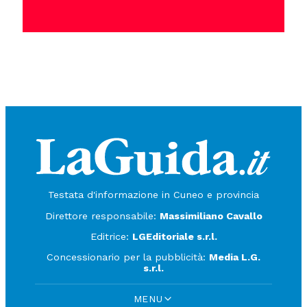
Testata d'informazione in Cuneo e provincia
Direttore responsabile:
Massimiliano Cavallo
Editrice:
LGEditoriale s.r.l.
Concessionario per la pubblicità:
Media L.G.
s.r.l.
MENU