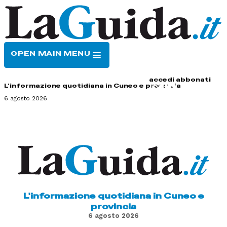
OPEN MAIN MENU
HOME
CONTATTI
accedi
abbonati
L'informazione quotidiana in Cuneo e provincia
6 agosto 2026
L'informazione quotidiana in Cuneo e
provincia
6 agosto 2026