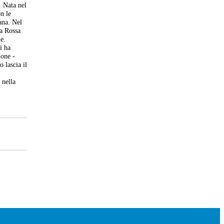
 Nata nel
on le
iana. Nel
la Rossa
ne.
i ha
ione -
 lascia il
 nella