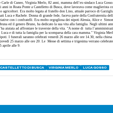
e Carle di Cuneo, Virginia Merlo, 82 anni, mamma dell’ex-sindaco Luca Gosso.
nti anni in Roata Ponte a Castelletto di Busca, dove lavorava come maglierista c
no agricoltori. Era molto legata al fratello don Lino, attuale parroco di Garzigl
ti Luca e Rachele. Donna di grande fede, faceva parte della Confraternita del
ziative con i confratelli. Era molto orgogliosa dei nipoti Alessia, Alice e Simo
una ed il genero Bruno, ha dedicato la sua vita alla famiglia. Negli ultimi ann
l’ha aiutata ad affrontare le traversie della vita. “A nome di tutta l’amministraz
i Luca e di tutta la famiglia per la scomparsa della cara mamma.” Virginia Merlo
poti. I funerali saranno celebrati venerdì 26 marzo alle ore 14.30, nella chiesa
giovedì 25 marzo alle ore 20. Le Messe di settima e trigesima verrano celebrate
 25 aprile alle 9.
CASTELLETTO DI BUSCA
VIRGINIA MERLO
LUCA GOSSO