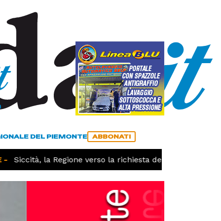
a
ACCEDI
ABBONATI
GIONALE DEL PIEMONTE
ABBONATI
Siccità, la Regione verso la richiesta dello stato di calamit