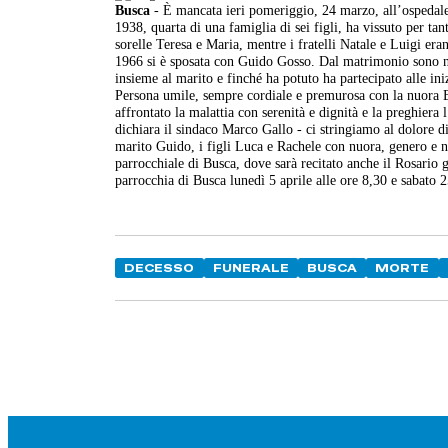
Busca
- È mancata ieri pomeriggio, 24 marzo, all’ospedal
1938, quarta di una famiglia di sei figli, ha vissuto per ta
sorelle Teresa e Maria, mentre i fratelli Natale e Luigi era
1966 si è sposata con Guido Gosso. Dal matrimonio sono na
insieme al marito e finché ha potuto ha partecipato alle ini
Persona umile, sempre cordiale e premurosa con la nuora Br
affrontato la malattia con serenità e dignità e la preghiera 
dichiara il sindaco Marco Gallo - ci stringiamo al dolore d
marito Guido, i figli Luca e Rachele con nuora, genero e ni
parrocchiale di Busca, dove sarà recitato anche il Rosario 
parrocchia di Busca lunedì 5 aprile alle ore 8,30 e sabato
DECESSO
FUNERALE
BUSCA
MORTE