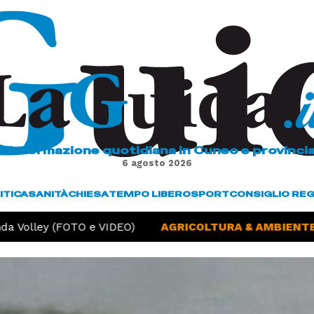
L'informazione quotidiana in Cuneo e provinci
6 agosto 2026
ITICA
SANITÀ
CHIESA
TEMPO LIBERO
SPORT
CONSIGLIO RE
Volley (FOTO e VIDEO)
AGRICOLTURA & AMBIENTE -