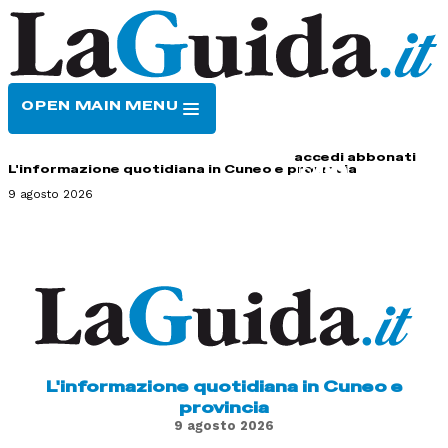
OPEN MAIN MENU
HOME
CONTATTI
accedi
abbonati
L'informazione quotidiana in Cuneo e provincia
9 agosto 2026
L'informazione quotidiana in Cuneo e
provincia
9 agosto 2026