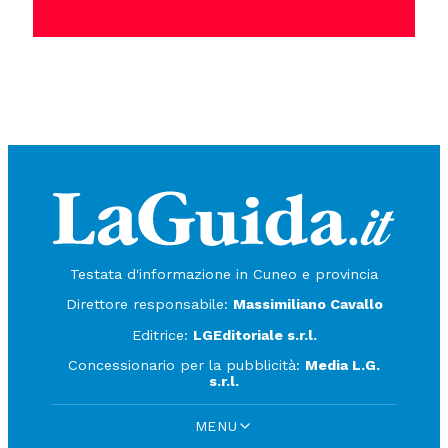
Testata d'informazione in Cuneo e provincia
Direttore responsabile:
Massimiliano Cavallo
Editrice:
LGEditoriale s.r.l.
Concessionario per la pubblicità:
Media L.G.
s.r.l.
MENU