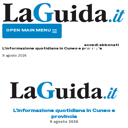
OPEN MAIN MENU
HOME
CONTATTI
accedi
abbonati
L'informazione quotidiana in Cuneo e provincia
9 agosto 2026
L'informazione quotidiana in Cuneo e
provincia
9 agosto 2026