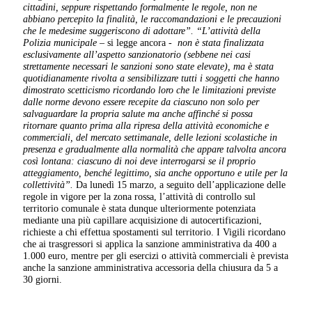
cittadini, seppure rispettando formalmente le regole, non ne
abbiano percepito la finalità, le raccomandazioni e le precauzioni
che le medesime suggeriscono di adottare”.
“L’attività della
Polizia municipale
– si legge ancora -
non è stata finalizzata
esclusivamente all’aspetto sanzionatorio (sebbene nei casi
strettamente necessari le sanzioni sono state elevate), ma è stata
quotidianamente rivolta a sensibilizzare tutti i soggetti che hanno
dimostrato scetticismo ricordando loro che le limitazioni previste
dalle norme devono essere recepite da ciascuno non solo per
salvaguardare la propria salute ma anche affinché si possa
ritornare quanto prima alla ripresa della attività economiche e
commerciali, del mercato settimanale, delle lezioni scolastiche in
presenza e gradualmente alla normalità che appare talvolta ancora
così lontana: ciascuno di noi deve interrogarsi se il proprio
atteggiamento, benché legittimo, sia anche opportuno e utile per la
collettività”.
Da lunedì 15 marzo, a seguito dell’applicazione delle
regole in vigore per la zona rossa, l’attività di controllo sul
territorio comunale è stata dunque ulteriormente potenziata
mediante una più capillare acquisizione di autocertificazioni,
richieste a chi effettua spostamenti sul territorio. I Vigili ricordano
che ai trasgressori si applica la sanzione amministrativa da 400 a
1.000 euro, mentre per gli esercizi o attività commerciali è prevista
anche la sanzione amministrativa accessoria della chiusura da 5 a
30 giorni.