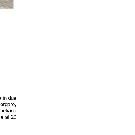
e in due
Borgaro,
rneliano
le al 20