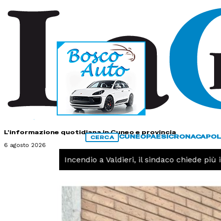
HOME
CONTATTI
L'informazione quotidiana in Cuneo e provincia
CUNEO
PAESI
CRONACA
POL
CERCA
6 agosto 2026
CRONACA -
Incendio a Valdieri, il sindaco chiede più in