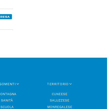
PRESA
GOMENTI
TERRITORIO
ONTAGNA
CUNEESE
SANITÀ
SALUZZESE
SCUOLA
MONREGALESE