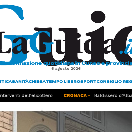
L'informazione quotidiana in Cuneo e provinci
6 agosto 2026
ITICA
SANITÀ
CHIESA
TEMPO LIBERO
SPORT
CONSIGLIO RE
terventi dell'elicottero
CRONACA -
Baldissero d'Alba,