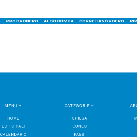
A
PRO DRONERO
ALDO COMBA
CORNELIANO ROERO
RI
MENU
CATEGORIE
AR
HOME
CHIESA
M
EDITORIALI
CUNEO
CALENDARIO
PAESI