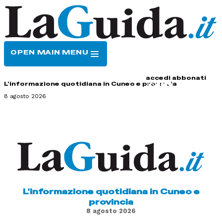
OPEN MAIN MENU
HOME
CONTATTI
accedi
abbonati
L'informazione quotidiana in Cuneo e provincia
8 agosto 2026
L'informazione quotidiana in Cuneo e
provincia
8 agosto 2026