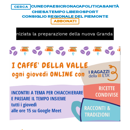
CUNEO
PAESI
CRONACA
POLITICA
SANITÀ
CERCA
CHIESA
TEMPO LIBERO
SPORT
CONSIGLIO REGIONALE DEL PIEMONTE
ABBONATI
avolo, iniziata la preparazione della nuova Granda Volley 