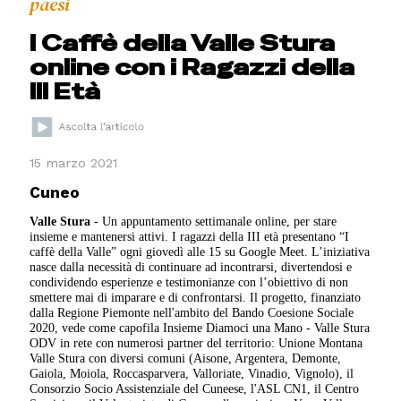
paesi
I Caffè della Valle Stura
online con i Ragazzi della
III Età
15 marzo 2021
Cuneo
Valle Stura
- Un appuntamento settimanale online, per stare
insieme e mantenersi attivi. I ragazzi della III età presentano “I
caffè della Valle” ogni giovedì alle 15 su Google Meet. L’iniziativa
nasce dalla necessità di continuare ad incontrarsi, divertendosi e
condividendo esperienze e testimonianze con l’obiettivo di non
smettere mai di imparare e di confrontarsi. Il progetto, finanziato
dalla Regione Piemonte nell'ambito del Bando Coesione Sociale
2020, vede come capofila Insieme Diamoci una Mano - Valle Stura
ODV in rete con numerosi partner del territorio: Unione Montana
Valle Stura con diversi comuni (Aisone, Argentera, Demonte,
Gaiola, Moiola, Roccasparvera, Valloriate, Vinadio, Vignolo), il
Consorzio Socio Assistenziale del Cuneese, l'ASL CN1, il Centro