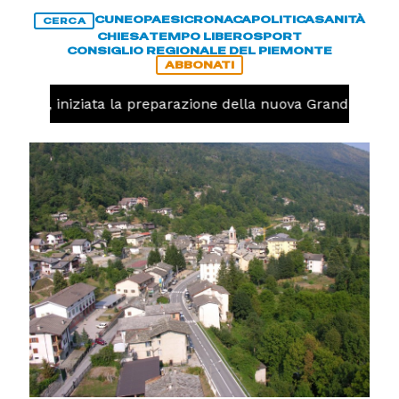
CUNEO
PAESI
CRONACA
POLITICA
SANITÀ
CERCA
CHIESA
TEMPO LIBERO
SPORT
CONSIGLIO REGIONALE DEL PIEMONTE
ABBONATI
lavolo, iniziata la preparazione della nuova Granda Volle