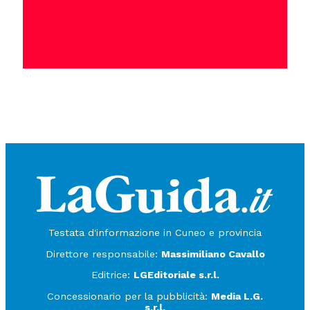
Testata d'informazione in Cuneo e provincia
Direttore responsabile:
Massimiliano Cavallo
Editrice:
LGEditoriale s.r.l.
Concessionario per la pubblicità:
Media L.G.
s.r.l.