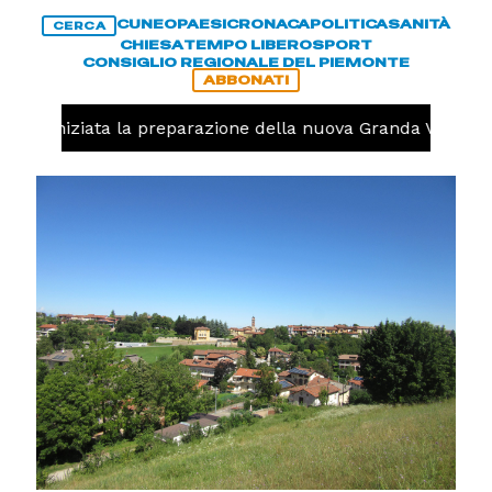
CUNEO
PAESI
CRONACA
POLITICA
SANITÀ
CERCA
CHIESA
TEMPO LIBERO
SPORT
CONSIGLIO REGIONALE DEL PIEMONTE
ABBONATI
volo, iniziata la preparazione della nuova Granda Volley (