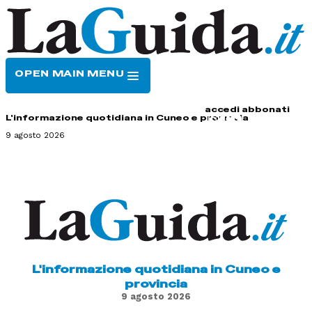
OPEN MAIN MENU
HOME
CONTATTI
accedi
abbonati
L'informazione quotidiana in Cuneo e provincia
9 agosto 2026
L'informazione quotidiana in Cuneo e
provincia
9 agosto 2026