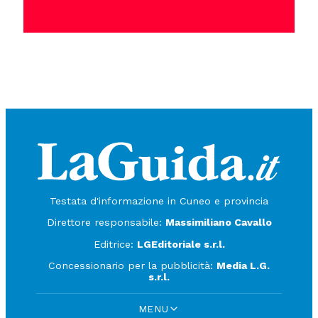
Testata d'informazione in Cuneo e provincia
Direttore responsabile:
Massimiliano Cavallo
Editrice:
LGEditoriale s.r.l.
Concessionario per la pubblicità:
Media L.G.
s.r.l.
MENU