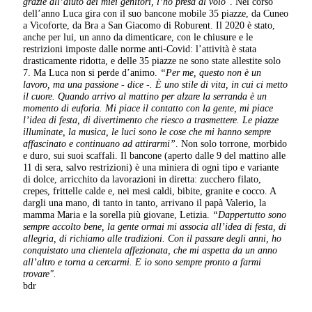
grazie all’aiuto dei miei genitori, l’ho presa al volo
”. Nel corso
dell’anno Luca gira con il suo bancone mobile 35 piazze, da Cuneo
a Vicoforte, da Bra a San Giacomo di Roburent. Il 2020 è stato,
anche per lui, un anno da dimenticare, con le chiusure e le
restrizioni imposte dalle norme anti-Covid: l’attività è stata
drasticamente ridotta, e delle 35 piazze ne sono state allestite solo
7. Ma Luca non si perde d’animo.
“Per me, questo non è un
lavoro, ma una passione - dice -. È uno stile di vita, in cui ci metto
il cuore. Quando arrivo al mattino per alzare la serranda è un
momento di euforia. Mi piace il contatto con la gente, mi piace
l’idea di festa, di divertimento che riesco a trasmettere. Le piazze
illuminate, la musica, le luci sono le cose che mi hanno sempre
affascinato e continuano ad attirarmi”
. Non solo torrone, morbido
e duro, sui suoi scaffali. Il bancone (aperto dalle 9 del mattino alle
11 di sera, salvo restrizioni) è una miniera di ogni tipo e variante
di dolce, arricchito da lavorazioni in diretta: zucchero filato,
crepes, frittelle calde e, nei mesi caldi, bibite, granite e cocco. A
dargli una mano, di tanto in tanto, arrivano il papà Valerio, la
mamma Maria e la sorella più giovane, Letizia.
“Dappertutto sono
sempre accolto bene, la gente ormai mi associa all’idea di festa, di
allegria, di richiamo alle tradizioni. Con il passare degli anni, ho
conquistato una clientela affezionata, che mi aspetta da un anno
all’altro e torna a cercarmi. E io sono sempre pronto a farmi
trovare".
bdr