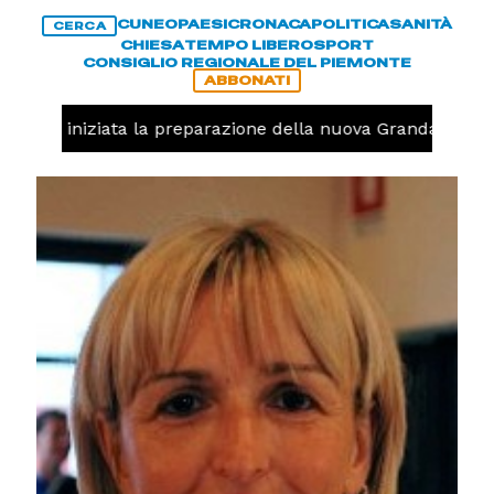
CUNEO
PAESI
CRONACA
POLITICA
SANITÀ
CERCA
CHIESA
TEMPO LIBERO
SPORT
CONSIGLIO REGIONALE DEL PIEMONTE
ABBONATI
avolo, iniziata la preparazione della nuova Granda Volley