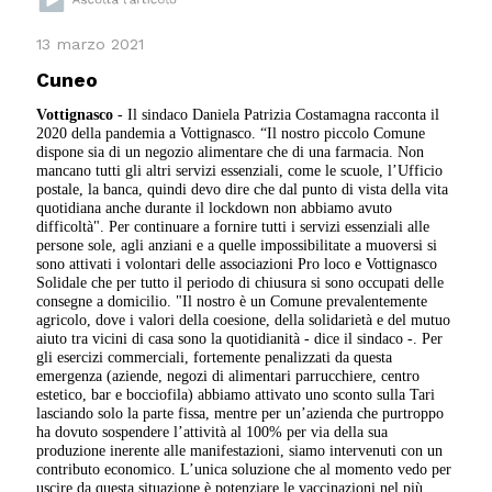
13 marzo 2021
Cuneo
Vottignasco
- Il sindaco Daniela Patrizia Costamagna racconta il
2020 della pandemia a Vottignasco. “Il nostro piccolo Comune
dispone sia di un negozio alimentare che di una farmacia. Non
mancano tutti gli altri servizi essenziali, come le scuole, l’Ufficio
postale, la banca, quindi devo dire che dal punto di vista della vita
quotidiana anche durante il lockdown non abbiamo avuto
difficoltà". Per continuare a fornire tutti i servizi essenziali alle
persone sole, agli anziani e a quelle impossibilitate a muoversi si
sono attivati i volontari delle associazioni Pro loco e Vottignasco
Solidale che per tutto il periodo di chiusura si sono occupati delle
consegne a domicilio. "Il nostro è un Comune prevalentemente
agricolo, dove i valori della coesione, della solidarietà e del mutuo
aiuto tra vicini di casa sono la quotidianità - dice il sindaco -. Per
gli esercizi commerciali, fortemente penalizzati da questa
emergenza (aziende, negozi di alimentari parrucchiere, centro
estetico, bar e bocciofila) abbiamo attivato uno sconto sulla Tari
lasciando solo la parte fissa, mentre per un’azienda che purtroppo
ha dovuto sospendere l’attività al 100% per via della sua
produzione inerente alle manifestazioni, siamo intervenuti con un
contributo economico. L’unica soluzione che al momento vedo per
uscire da questa situazione è potenziare le vaccinazioni nel più