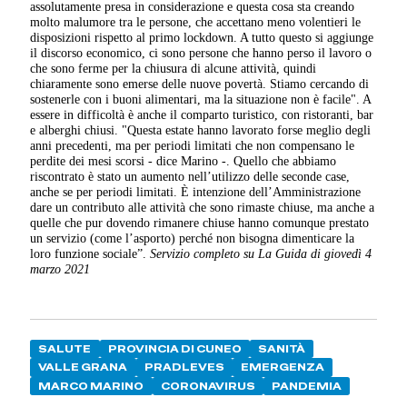
assolutamente presa in considerazione e questa cosa sta creando
molto malumore tra le persone, che accettano meno volentieri le
disposizioni rispetto al primo lockdown. A tutto questo si aggiunge
il discorso economico, ci sono persone che hanno perso il lavoro o
che sono ferme per la chiusura di alcune attività, quindi
chiaramente sono emerse delle nuove povertà. Stiamo cercando di
sostenerle con i buoni alimentari, ma la situazione non è facile". A
essere in difficoltà è anche il comparto turistico, con ristoranti, bar
e alberghi chiusi. "Questa estate hanno lavorato forse meglio degli
anni precedenti, ma per periodi limitati che non compensano le
perdite dei mesi scorsi - dice Marino -. Quello che abbiamo
riscontrato è stato un aumento nell’utilizzo delle seconde case,
anche se per periodi limitati. È intenzione dell’Amministrazione
dare un contributo alle attività che sono rimaste chiuse, ma anche a
quelle che pur dovendo rimanere chiuse hanno comunque prestato
un servizio (come l’asporto) perché non bisogna dimenticare la
loro funzione sociale”.
Servizio completo su La Guida di giovedì 4
marzo 2021
SALUTE
PROVINCIA DI CUNEO
SANITÀ
VALLE GRANA
PRADLEVES
EMERGENZA
MARCO MARINO
CORONAVIRUS
PANDEMIA