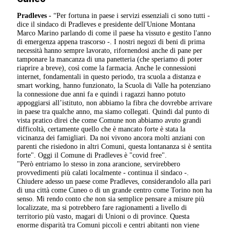
Pradleves -
“Per fortuna in paese i servizi essenziali ci sono tutti -
dice il sindaco di Pradleves e presidente dell'Unione Montana
Marco Marino parlando di come il paese ha vissuto e gestito l'anno
di emergenza appena trascorso -. I nostri negozi di beni di prima
necessità hanno sempre lavorato, rifornendosi anche di pane per
tamponare la mancanza di una panetteria (che speriamo di poter
riaprire a breve), così come la farmacia. Anche le connessioni
internet, fondamentali in questo periodo, tra scuola a distanza e
smart working, hanno funzionato, la Scuola di Valle ha potenziano
la connessione due anni fa e quindi i ragazzi hanno potuto
appoggiarsi all’istituto, non abbiamo la fibra che dovrebbe arrivare
in paese tra qualche anno, ma siamo collegati. Quindi dal punto di
vista pratico direi che come Comune non abbiamo avuto grandi
difficoltà, certamente quello che è mancato forte è stata la
vicinanza dei famigliari. Da noi vivono ancora molti anziani con
parenti che risiedono in altri Comuni, questa lontananza si è sentita
forte". Oggi il Comune di Pradleves è "covid free".
"Però entriamo lo stesso in zona arancione, servirebbero
provvedimenti più calati localmente - continua il sindaco -.
Chiudere adesso un paese come Pradleves, considerandolo alla pari
di una città come Cuneo o di un grande centro come Torino non ha
senso. Mi rendo conto che non sia semplice pensare a misure più
localizzate, ma si potrebbero fare ragionamenti a livello di
territorio più vasto, magari di Unioni o di province. Questa
enorme disparità tra Comuni piccoli e centri abitanti non viene