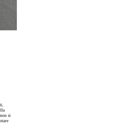
ti,
lla
 non si
otare