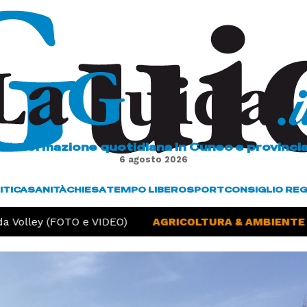
L'informazione quotidiana in Cuneo e provinci
6 agosto 2026
ITICA
SANITÀ
CHIESA
TEMPO LIBERO
SPORT
CONSIGLIO RE
 Volley (FOTO e VIDEO)
AGRICOLTURA & AMBIENTE -