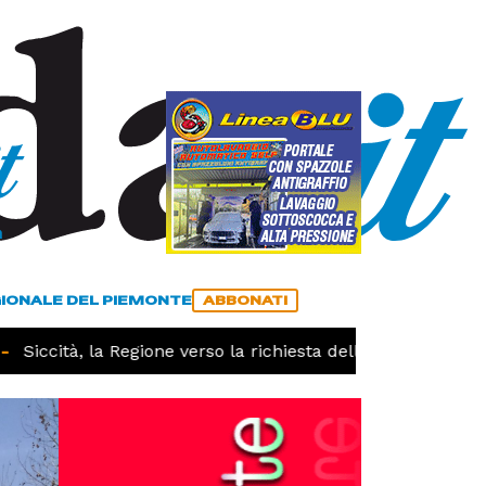
a
ACCEDI
ABBONATI
GIONALE DEL PIEMONTE
ABBONATI
Siccità, la Regione verso la richiesta dello stato di calami