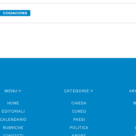
CODACONS
MENU
CATEGORIE
AR
HOME
CHIESA
M
EDITORIALI
CUNEO
CALENDARIO
PAESI
RUBRICHE
POLITICA
CONTATTI
SPORT