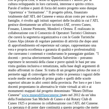
cultura sviluppando in loro curiosità, interesse e spirito critico.
Parole d’ordine e punti di forza del nostro progetto sono dunque
‘ripartenza’ e ‘formazione’.” Il progetto pilota, finanziato
totalmente dall’ATL del Cuneese e senza alcun costo per scuole e
famiglie, è rivolto agli istituti superiori delle località in cui l’ATL
gestisce direttamente un ufficio turistico IAT, ovvero Cuneo,
Fossano, Limone Piemonte, Mondovì e Ormea. È realizzato in
collaborazione con il Consorzio di Operatori Turistici Cônitours
che curerà la segreteria organizzativa e con le Guide Turistiche
Cuneo Alps (dotate di regolare patentino di attività che dopo anni
di approfondimento ed esperienze sul campo, rappresentano una
vera e propria eccellenza e garanzia di qualità e professionalità)
che cureranno i contenuti e condurranno le passeggiate guidate. “I
docenti – precisa ulteriormente Daniela Salvestrin – potranno
esprimere le necessità della classe e porre quindi le basi per una
visita guidata inclusiva e tematizzata, sulla base degli argomenti di
studio affrontati in classe. Si tratta di un progetto pilota che non ci
permette oggi di coinvolgere nelle visite in presenza i ragazzi delle
scuole medie secondarie di primo grado e quelli delle scuole
superiori ubicate in altri centri della provincia. Per loro e per i loro
docenti proponiamo in alternativa le visite virtuali ai siti e ai
monumenti mappati dal progetto denominato “Museo Diffuso
Cuneese”
www.museodiffusocuneese.it
nato nel 2012 da un’idea
della Fondazione San Michele di Cuneo e dal Rotary Club di
Cuneo 1925 e promosso in collaborazione con l'ATL del Cuneese.
La speranza è di poter dare continuità a questo progetto che mette