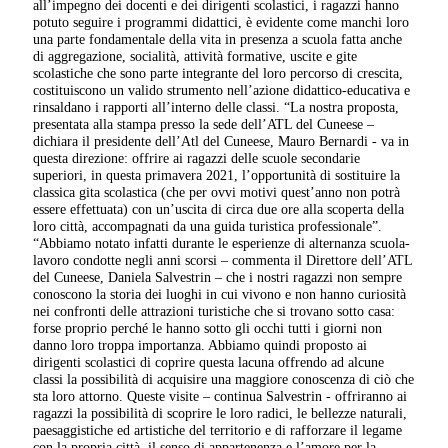
all’impegno dei docenti e dei dirigenti scolastici, i ragazzi hanno
potuto seguire i programmi didattici, è evidente come manchi loro
una parte fondamentale della vita in presenza a scuola fatta anche
di aggregazione, socialità, attività formative, uscite e gite
scolastiche che sono parte integrante del loro percorso di crescita,
costituiscono un valido strumento nell’azione didattico-educativa e
rinsaldano i rapporti all’interno delle classi. “La nostra proposta,
presentata alla stampa presso la sede dell’ATL del Cuneese –
dichiara il presidente dell’Atl del Cuneese, Mauro Bernardi - va in
questa direzione: offrire ai ragazzi delle scuole secondarie
superiori, in questa primavera 2021, l’opportunità di sostituire la
classica gita scolastica (che per ovvi motivi quest’anno non potrà
essere effettuata) con un’uscita di circa due ore alla scoperta della
loro città, accompagnati da una guida turistica professionale”.
“Abbiamo notato infatti durante le esperienze di alternanza scuola-
lavoro condotte negli anni scorsi – commenta il Direttore dell’ATL
del Cuneese, Daniela Salvestrin – che i nostri ragazzi non sempre
conoscono la storia dei luoghi in cui vivono e non hanno curiosità
nei confronti delle attrazioni turistiche che si trovano sotto casa:
forse proprio perché le hanno sotto gli occhi tutti i giorni non
danno loro troppa importanza. Abbiamo quindi proposto ai
dirigenti scolastici di coprire questa lacuna offrendo ad alcune
classi la possibilità di acquisire una maggiore conoscenza di ciò che
sta loro attorno. Queste visite – continua Salvestrin - offriranno ai
ragazzi la possibilità di scoprire le loro radici, le bellezze naturali,
paesaggistiche ed artistiche del territorio e di rafforzare il legame
con la propria città, il senso di appartenenza e l’amore per la