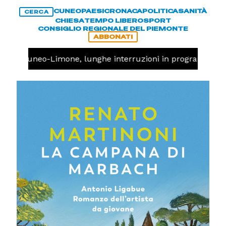
CUNEO
PAESI
CRONACA
POLITICA
SANITÀ
CERCA
CHIESA
TEMPO LIBERO
SPORT
CONSIGLIO REGIONALE DEL PIEMONTE
ABBONATI
ovia Cuneo-Limone, lunghe interruzioni in programma