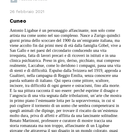
26 febbraio 2021
Cuneo
Antonio Ligabue è un personaggio affascinante, non solo come
artista ma come uomo nel suo complesso. Nasce a Zurigo quindici
giorni prima dello scoccare del 1900 da un’emigrante italiana, ma
viene accolto fin dai primi mesi di età dalla famiglia Göbel, vive a
San Gallo e nei paesi del circondario conducendo una vita
irrequieta, fatta di lavori precari e di ricoveri in istituti e in una
clinica psichiatrica. Preso in giro, deriso, picchiato, mai compreso
realmente, Laccabue, come lo deridono i compagni, passa una vita
di stenti e di difficoltà. Espulso dalla Svizzera nel 1919, approda a
Gualtieri, nella campagna di Reggio Emilia, senza conoscere una
parola soltanto di italiano. Qui opera come pittore, scultore,
incisore, tra difficoltà di ogni genere e ostracismi, fino alla morte.
E la sua pittura racconta il suo essere: perché esprime il disagio e
l’angoscia di una vita segnata dalle tribolazioni, un’arte che mostra
in primo piano l’estenuante lotta per la sopravvivenza, in cui si
può cogliere il tormento di un uomo che sembra compenetrarsi in
quegli animali che dipinge, per trovare il riscatto da un’esistenza
molto dura, priva di affetti e afflitta da una lancinante solitudine.
Renato Martinoni, professore e curatore di mostre traccia una
storia romanzata ma non troppo, affascinante di un Ligabue
giovane che attraversa il suo disagio in un mondo colorato, quasi