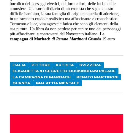
bucolico dei paesaggi elvetici, dei loro colori, delle luci e delle
atmosfere. Una sorta di diario di un cronista che segue questo
difficile bambino, la sua famiglia di origine e quella di adozione,
in un racconto crudo e realistico ma affascinante e cronachistico.
Tormento e luce, vita agreste e fatica che sono gli elementi della
sua pittura. Un libro da non perdere per capire uno dei personaggi
più affascinanti e controversi del Novecento italiano.
La
campagna di Marbach
di Renato Martinoni
Guanda 19 euro
ITALIA
PITTORE
ARTISTA
SVIZZERA
ELISABETTA & I SEGRETI DI BUCKINGHAM PALACE
LA CAMPAGNA DI MARBACH
RENATO MARTINONI
GUANDA
MALATTIA MENTALE