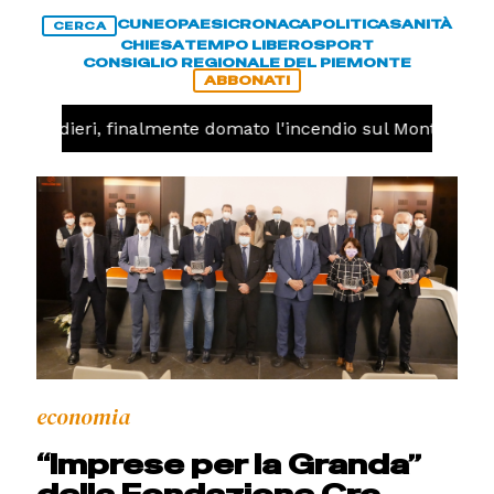
CUNEO
PAESI
CRONACA
POLITICA
SANITÀ
CERCA
CHIESA
TEMPO LIBERO
SPORT
CONSIGLIO REGIONALE DEL PIEMONTE
ABBONATI
 -
Valdieri, finalmente domato l'incendio sul Monte Piast
economia
“Imprese per la Granda”
della Fondazione Crc