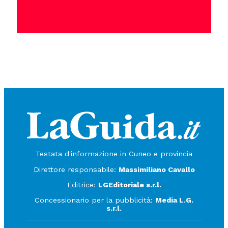
Testata d'informazione in Cuneo e provincia
Direttore responsabile:
Massimiliano Cavallo
Editrice:
LGEditoriale s.r.l.
Concessionario per la pubblicità:
Media L.G.
s.r.l.