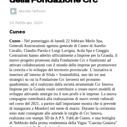
23 febbraio 2021
Cuneo
Cuneo
- Nel pomeriggio di lunedì 22 febbraio Merlo Spa,
Generali Assicurazioni agenzia generale di Cuneo di Aurelio
Cavallo, Claudio Parola e Luigi Lavigna, Acda Spa e Giuggia
Costruzioni hanno aderito ufficialmente a Imprese per la Granda, il
nuovo progetto promosso dalla Fondazione Crc e finalizzato ad
attivare collaborazioni con il mondo delle imprese per promuovere
la crescita e lo sviluppo del territorio provinciale. L’iniziativa si
inserisce all’interno di Sfida + Sostenibilità, uno dei tre assi
strategici su cui la Fondazione Crc lavorerà nel prossimo
quadriennio, ed è realizzato dalla società strumentale Crc Innova.
Imprese per la Granda vuole contribuire a creare nuovi modelli di
sviluppo attivando sinergie tra il non profit e le imprese. La nuova
compagine contribuirà alla realizzazione di nuovi eventi culturali
nel corso del 2021, a partire dall’importante mostra che si prevede
di inaugurare a Mondovì nel mese di marzo. Durante la cerimonia
sono state consegnate alle aziende le targhe di Crc Innova,
realizzata con stampa 3D da A.P.S. FabLab Cuneo, e una bottiglia
di Nebbiolo dalla prima vendemmia della Vigna “Cascina Gustava”