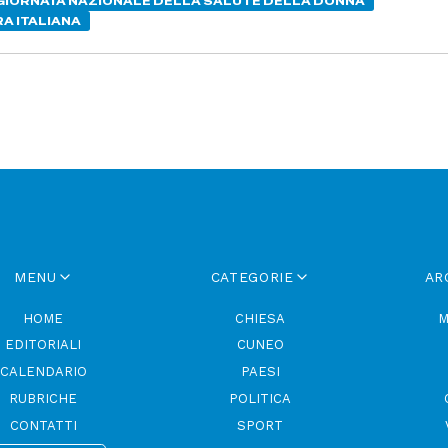
GIORNATA NAZIONALE DELLA SALUTE DELLA DONNA
A ITALIANA
MENU
CATEGORIE
AR
HOME
CHIESA
M
EDITORIALI
CUNEO
CALENDARIO
PAESI
RUBRICHE
POLITICA
CONTATTI
SPORT