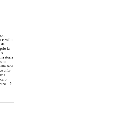
 non
a cavallo
 del
prio la
 si
na storia
rsato
ella fede.
ce a far
gris
ecero
enza... è