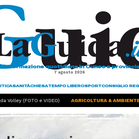
L'informazione quotidiana in Cuneo e provinci
7 agosto 2026
ITICA
SANITÀ
CHIESA
TEMPO LIBERO
SPORT
CONSIGLIO RE
Volley (FOTO e VIDEO)
AGRICOLTURA & AMBIENTE -
S