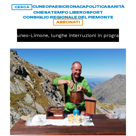
CUNEO
PAESI
CRONACA
POLITICA
SANITÀ
CERCA
CHIESA
TEMPO LIBERO
SPORT
CONSIGLIO REGIONALE DEL PIEMONTE
ABBONATI
ovia Cuneo-Limone, lunghe interruzioni in programma