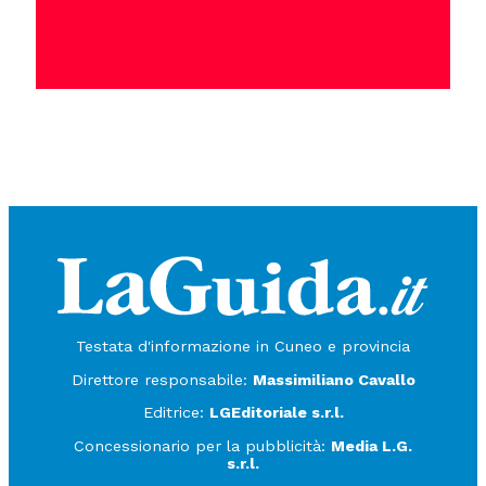
Testata d'informazione in Cuneo e provincia
Direttore responsabile:
Massimiliano Cavallo
Editrice:
LGEditoriale s.r.l.
Concessionario per la pubblicità:
Media L.G.
s.r.l.