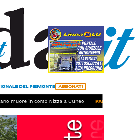
a
ACCEDI
ABBONATI
GIONALE DEL PIEMONTE
ABBONATI
no muore in corso Nizza a Cuneo
PAESI -
Ferrovia Cu