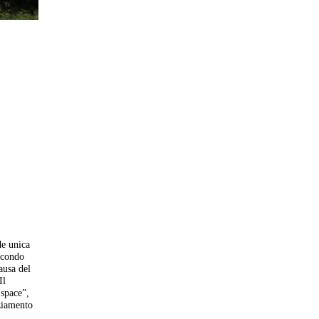
de unica
secondo
ausa del
Il
 space”,
nziamento