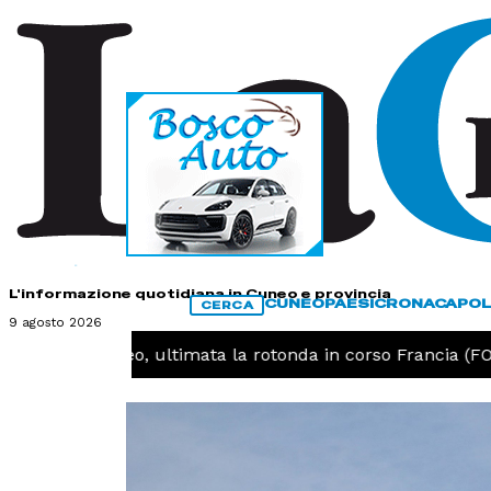
HOME
CONTATTI
L'informazione quotidiana in Cuneo e provincia
CUNEO
PAESI
CRONACA
POL
CERCA
9 agosto 2026
UNEO -
Cuneo, ultimata la rotonda in corso Francia (FOT