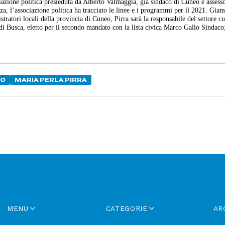
azione politica presieduta da Alberto Valmaggia, già sindaco di Cuneo e assess
a, l’associazione politica ha tracciato le linee e i programmi per il 2021. Giam
ratori locali della provincia di Cuneo, Pirra sarà la responsabile del settore cu
i Busca, eletto per il secondo mandato con la lista civica Marco Gallo Sindaco
LO
MARIA PERLA PIRRA
MENU
CATEGORIE
AR