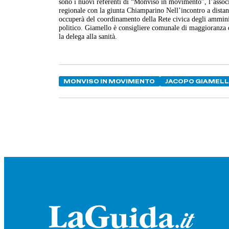
sono i nuovi referenti di “Monviso in movimento”, l’associ
regionale con la giunta Chiamparino Nell’incontro a distanz
occuperà del coordinamento della Rete civica degli amminist
politico. Giamello è consigliere comunale di maggioranza d
la delega alla sanità.
MONVISO IN MOVIMENTO
JACOPO GIAMEL