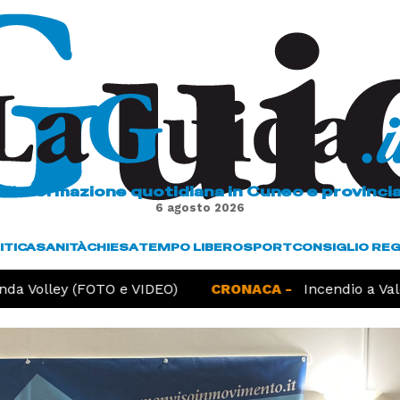
L'informazione quotidiana in Cuneo e provinci
6 agosto 2026
ITICA
SANITÀ
CHIESA
TEMPO LIBERO
SPORT
CONSIGLIO RE
a Volley (FOTO e VIDEO)
CRONACA -
Incendio a Valdie