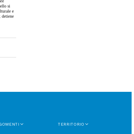
ore
ello si
lturale e
; detiene
GOMENTI
TERRITORIO