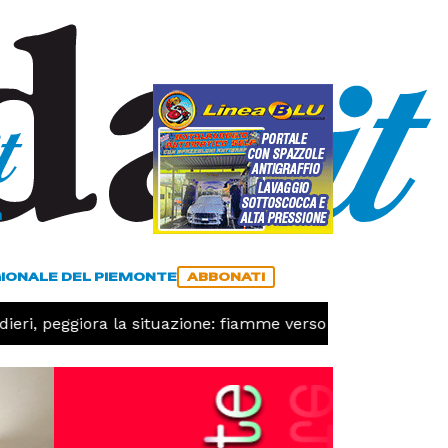
a
ACCEDI
ABBONATI
GIONALE DEL PIEMONTE
ABBONATI
ri, peggiora la situazione: fiamme verso Desertetto, chiest