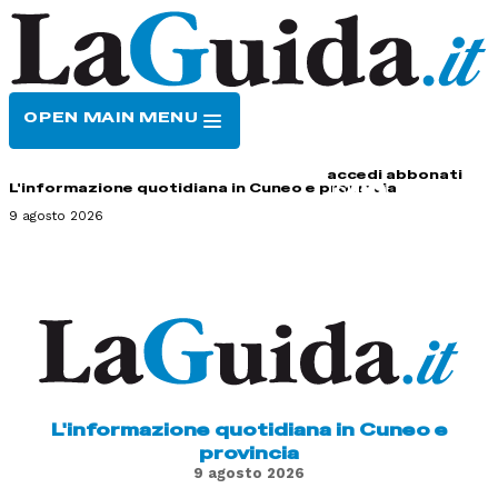
OPEN MAIN MENU
HOME
CONTATTI
accedi
abbonati
L'informazione quotidiana in Cuneo e provincia
9 agosto 2026
L'informazione quotidiana in Cuneo e
provincia
9 agosto 2026