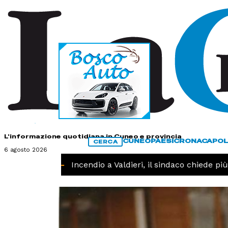
HOME
CONTATTI
L'informazione quotidiana in Cuneo e provincia
CUNEO
PAESI
CRONACA
POL
CERCA
6 agosto 2026
CRONACA -
Incendio a Valdieri, il sindaco chiede più in