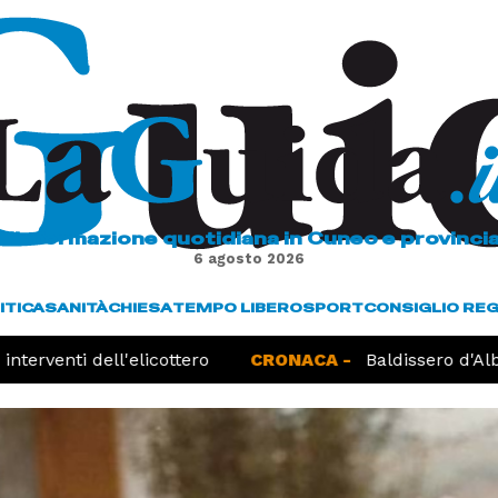
L'informazione quotidiana in Cuneo e provinci
6 agosto 2026
ITICA
SANITÀ
CHIESA
TEMPO LIBERO
SPORT
CONSIGLIO RE
terventi dell'elicottero
CRONACA -
Baldissero d'Alba,