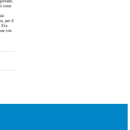
giovane,
li corse
più
a, per il
. Era
iuse con