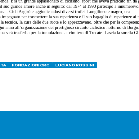
nda. Era un grande appassionato di ciclismo, sport che aveva praticato fin da 
ta il suo grande amore anche in seguito: dal 1974 al 1990 partecipò a innumerevo
dona - Cicli Argirò e aggiudicandosi diversi trofei. Longilineo e magro, era
ra impegnato per trasmettere la sua esperienza e il suo bagaglio di esperienze ai 
 la tecnica, la cura delle due ruote e lo apprezzavano, oltre che per la competenz
ni anno all’organizzazione del prestigioso circuito ciclistico notturno di Borgo
ma sarà trasferita per la tumulazione al cimitero di Trecate. Lascia la sorella G
STA
FONDAZIONI CRC
LUCIANO ROSSINI