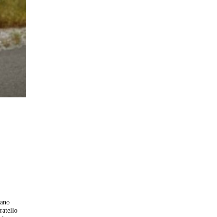
iano
ratello