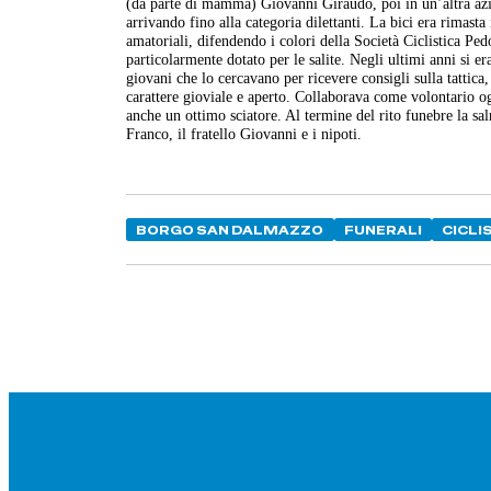
(da parte di mamma) Giovanni Giraudo, poi in un’altra azie
arrivando fino alla categoria dilettanti. La bici era rimas
amatoriali, difendendo i colori della Società Ciclistica Pe
particolarmente dotato per le salite. Negli ultimi anni si e
giovani che lo cercavano per ricevere consigli sulla tattica,
carattere gioviale e aperto. Collaborava come volontario og
anche un ottimo sciatore. Al termine del rito funebre la sal
Franco, il fratello Giovanni e i nipoti.
BORGO SAN DALMAZZO
FUNERALI
CICLI