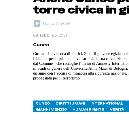
torre civica in g
08 febbraio 2021
Cuneo
Cuneo
- La vicenda di Patrick Zaki, il giovane egiziano ch
febbraio, per il primo anniversario della sua carcerazione, 
dal Comune - che raccoglie l’invito di Amnesty Internationa
in Studi di genere dell’Università Alma Mater di Bologna, 
un anno con l’accusa di minaccia alla sicurezza nazionale, i
propaganda per il terrorismo".
CUNEO
DIRITTI UMANI
INTERNATIONAL
GIANNI MENZIO
HUMAN RIGHTS
VERITÀ