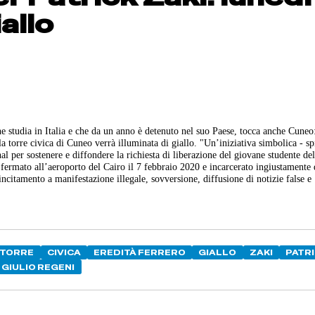
iallo
e studia in Italia e che da un anno è detenuto nel suo Paese, tocca anche Cuneo
la torre civica di Cuneo verrà illuminata di giallo. "Un’iniziativa simbolica - s
l per sostenere e diffondere la richiesta di liberazione del giovane studente de
fermato all’aeroporto del Cairo il 7 febbraio 2020 e incarcerato ingiustamente 
ncitamento a manifestazione illegale, sovversione, diffusione di notizie false e
TORRE
CIVICA
EREDITÀ FERRERO
GIALLO
ZAKI
PATR
GIULIO REGENI