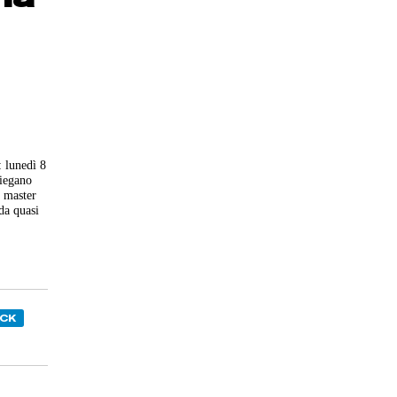
: lunedì 8
piegano
l master
da quasi
ICK