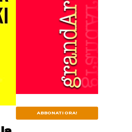
ABBONATI ORA!
la