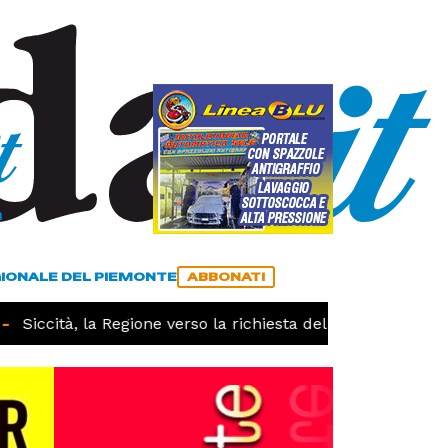
a
ACCEDI
ABBONATI
GIONALE DEL PIEMONTE
ABBONATI
Siccità, la Regione verso la richiesta dello stato di calam