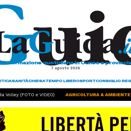
L'informazione quotidiana in Cuneo e provinci
7 agosto 2026
ITICA
SANITÀ
CHIESA
TEMPO LIBERO
SPORT
CONSIGLIO RE
a Volley (FOTO e VIDEO)
AGRICOLTURA & AMBIENTE -