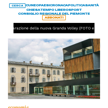
CUNEO
PAESI
CRONACA
POLITICA
SANITÀ
CERCA
CHIESA
TEMPO LIBERO
SPORT
CONSIGLIO REGIONALE DEL PIEMONTE
ABBONATI
 la preparazione della nuova Granda Volley (FOTO e VIDEO)
economia