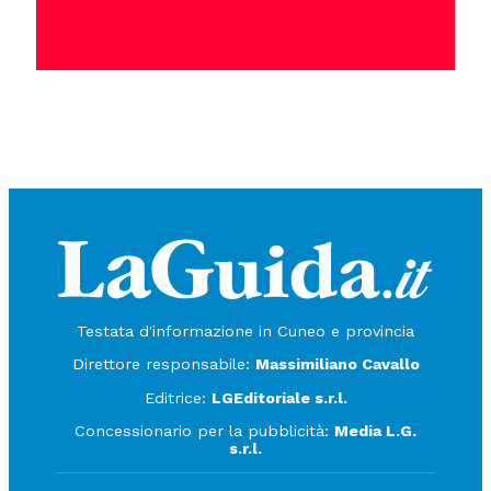
Testata d'informazione in Cuneo e provincia
Direttore responsabile:
Massimiliano Cavallo
Editrice:
LGEditoriale s.r.l.
Concessionario per la pubblicità:
Media L.G.
s.r.l.