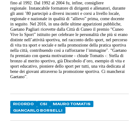
fino al 1992. Dal 1992 al 2004 fu, infine, consigliere
regionale. Instancabile formatore di dirigenti e allenatori, durante
gli anni ’80 partecipò a diversi incontri e corsi a livello locale,
regionale e nazionale in qualità di “allievo” prima, come docente
in seguito. Nel 2016, in una delle ultime apparizioni pubbliche,
Gaetano Pagliari ricevette dalla Città di Cuneo il premio “Cuneo
Vive lo Sport” istituito per celebrare le personalità che più si erano
distinte nell’attività sportiva, nel racconto dello sport, nel percorso
di vita tra sport e sociale e nella promozione della pratica sportiva
nella città, contribuendo così a rafforzarne l’immagine". “Gaetano
fu premiato con questa motivazione - chiude Tomatis -: Stella di
bronzo al merito sportivo, già Discobolo d’oro, esempio di vita e
sport educativo, pioniere dello sport per tutti, una vita dedicata al
bene dei giovani attraverso la promozione sportiva. Ci mancherai
Gaetano”.
RICORDO
CSI
MAURO TOMATIS
GIANCARLO BORSELLI