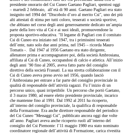
presidente onorario del Csi Cuneo Gaetano Pagliari, spentosi oggi
– martedì 2 febbraio, all’età di 90 anni. Gaetano Pagliari era stato
insignito nel 1994 del “Discobolo d’oro al merito Csi”, uno dei più
alti attestati di stima per tutti coloro, tesserati o società sportive,
che abbiano nel corso degli anni generosamente dedicato un’ampia
parte della loro vita al Csi e ai suoi ideali, promuovendone la
proposta sportivo-educativa. “Il legame di Pagliari con il comitato
Csi di Cuneo era iniziato nel 1947, tra i primissimi tesserati
dell’ente, nato solo due anni prima, nel 1945 – ricorda Mauro
Tomatis -. Dal 1947 al 1956 Gaetano era stato dirigente,
allenatore prima e accompagnatore poi, della società Ambrosiana,
affiliata al Csi di Cuneo, occupandosi di calcio e atletica. All’inizio
degli anni ’90 fino al 2005, aveva fatto parte del consiglio
direttivo della società Frassati. La sua stretta collaborazione con il
Csi di Cuneo aveva preso avvio nel 1956, quando lasciò
l’Ambrosiana per entrare a far parte del consiglio provinciale in
qualità di responsabile dell’attività ragazzi. Fu l’inizio di un
percorso unico, quasi irripetibile. Un percorso che portò Gaetano,
il 3 marzo 1980, ad essere eletto presidente provinciale, incarico
che mantenne fino al 1991. Dal 1992 al 2011 ha ricoperto,
all’interno del consiglio provinciale, la qualifica di responsabile
della Formazione. Era anche direttore responsabile del periodico
del Csi Cuneo “Messaggi Csi”, pubblicato ancora oggi due volte
all’anno. Pagliari aveva anche ricoperto ruoli all’interno del
consiglio del Csi Piemonte: l’11 maggio 1980 era stato nominato
coordinatore regionale dell’attività di Formazione, carica rivestita