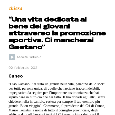
chiesa
“Una vita dedicata al
bene dei giovani
attraverso la promozione
sportiva. Ci mancherai
Gaetano”
02 febbraio 2021
Cuneo
“Ciao Gaetano. Sei stato un grande nella vita, paladino dello sport
per tutti, persona unica, di quelle che lasciano tracce indelebili,
impegnativo da seguire per l’importante testimonianza che hai
saputo dare in tutto ciò che hai fatto. Il tuo donarti agli altri, senza
chiedere nulla in cambio, resterà per sempre il tuo esempio più
grande. Buon viaggio”. Commosso, il presidente del Csi di Cuneo,
Mauro Tomatis, a nome di tutto il consiglio provinciale, degli
arbitri e dei collaboratori tutti del Csi provinciale saluta così il