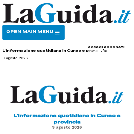
OPEN MAIN MENU
HOME
CONTATTI
accedi
abbonati
L'informazione quotidiana in Cuneo e provincia
9 agosto 2026
L'informazione quotidiana in Cuneo e
provincia
9 agosto 2026