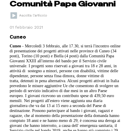
Comunità Papa Giovanni
01 febbraio 2021
Cuneo
Cuneo
- Mercoledì 3 febbraio, alle 17.30, si terrà l'incontro online
di presentazione dei progetti attivati nelle province di Cuneo (34
posti), Torino (10 posti) e Biella (4 posti) dalla Comunità Papa
Giovanni XXIII all'interno del bando per il Servizio civile
universale. I progetti sono riservati a giovani tra 18 e 28 anni, in
attività di sostegno a minori, persone con disabilità, vittime delle
dipendenze, persone senza fissa dimora, donne vittime di
tratta, detenuti in pena alternativa. Alcuni progetti attivati in Italia
prevedono le misure aggiuntive Ue che consentono di svolgere un
periodo di servizio indicativo di due mesi in un altro Paese
europeo. I giovani ricevono un contributo spese di 439,50 euro
mensili. Nei progetti all'estero viene aggiunta una diaria
giornaliera che va dai 13 ai 15 euro a seconda del Paese di
destinazione. Possono partecipare al bando i giovani, ragazzi e
ragazze, che al momento della presentazione della domanda hanno
compiuto 18 anni e ne hanno meno di 29; è concessa una deroga ai
giovani che hanno interrotto, a causa dell' emergenza sanitaria, il
Servizio civile nel bando 2019, anche se hanno già compiuto i 29