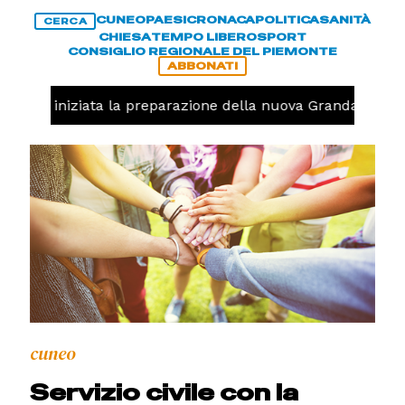
CUNEO
PAESI
CRONACA
POLITICA
SANITÀ
CERCA
CHIESA
TEMPO LIBERO
SPORT
CONSIGLIO REGIONALE DEL PIEMONTE
ABBONATI
lavolo, iniziata la preparazione della nuova Granda Volley
cuneo
Servizio civile con la