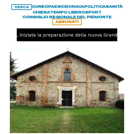
CUNEO
PAESI
CRONACA
POLITICA
SANITÀ
CERCA
CHIESA
TEMPO LIBERO
SPORT
CONSIGLIO REGIONALE DEL PIEMONTE
ABBONATI
lavolo, iniziata la preparazione della nuova Granda Volle