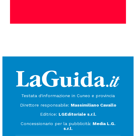
Testata d'informazione in Cuneo e provincia
Direttore responsabile:
Massimiliano Cavallo
Editrice:
LGEditoriale s.r.l.
Concessionario per la pubblicità:
Media L.G.
s.r.l.