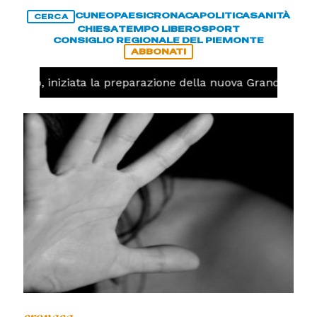
CUNEO
PAESI
CRONACA
POLITICA
SANITÀ
CERCA
CHIESA
TEMPO LIBERO
SPORT
CONSIGLIO REGIONALE DEL PIEMONTE
ABBONATI
llavolo, iniziata la preparazione della nuova Granda Volle