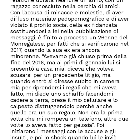
relazione durata neanche un anno, con un
ragazzo conosciuto nella cerchia di amici.
Con l’accusa di minacce e molestie, di aver
diffuso materiale pedopornografico e di aver
violato il profilo social della ex fidanzata
sostituendosi a lei nella pubblicazione di
messaggi, è finito a processo un 26enne del
Monregalese, per fatti che si verificarono nel
2017, quando la sua ex era ancora
minorenne. “Avevamo già chiuso prima della
fine del 2016, ma ai primi di gennaio lui si
presentò a casa mia, diceva che voleva
scusarsi per un precedente litigio, ma
quando entrò si diresse subito in camera
mia per riprendersi i regali che mi aveva
fatto, mi diede uno schiaffo facendomi
cadere a terra, prese il mio cellulare e lo
calpestò distruggendolo perché anche
quello era un suo regalo. Non era la prima
volta che mi rompeva un telefono, altre due
volte lo aveva fatto per gelosia”. Poi
iniziarono i messaggi con le accuse e gli
insulti, e poi lo shock quando lui le inviò