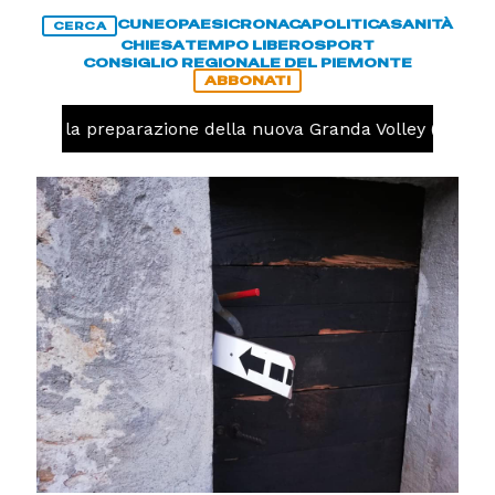
CUNEO
PAESI
CRONACA
POLITICA
SANITÀ
CERCA
CHIESA
TEMPO LIBERO
SPORT
CONSIGLIO REGIONALE DEL PIEMONTE
ABBONATI
iniziata la preparazione della nuova Granda Volley (FOTO e