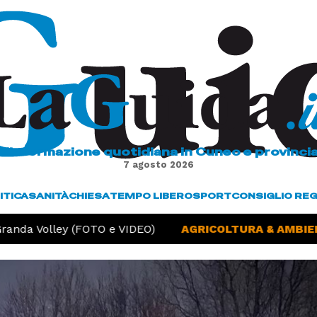
L'informazione quotidiana in Cuneo e provinci
7 agosto 2026
ITICA
SANITÀ
CHIESA
TEMPO LIBERO
SPORT
CONSIGLIO RE
anda Volley (FOTO e VIDEO)
AGRICOLTURA & AMBIENT