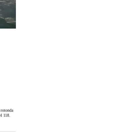
a rotonda
el 118.