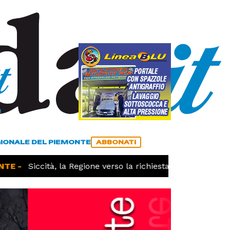
a
ACCEDI
ABBONATI
GIONALE DEL PIEMONTE
ABBONATI
E -
Siccità, la Regione verso la richiesta dello stato di ca