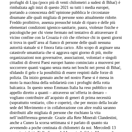
profughi di Lipa (poco più di venti chilometri a sudest di Bihać) è
rimbalzata agli inizi di questo 2021 su tutti i media europei,
portando a conoscenza dell’opinione pubblica le circostanze
disumane alle quali migliaia di persone sono attualmente ridotte.
Freddo proibitivo, assenza pressoché totale di riparo e delle più
elementari condizioni igienico-sanitarie, paura, violenze fisiche e
psicologiche per chi viene fermato nel tentativo di attraversare il
vicino confine con la Croazia è ciò che riferisce chi in questi giorni
si trova in quell’area al fianco di persone delle quali nessuna
autorità statuale si è finora fatta carico. Allo scopo di arginare una
catastrofe umanitaria che si aggrava ogni giorno di più, molte
organizzazioni non governative, associazioni, volontari e singoli
cittadini di diversi Paesi europei hanno cominciato a muoversi per
soccorrere quanti vagano senza meta nei boschi nei pressi di Bihać,
sfidando il gelo e la possibilità di essere respinti dalle forze di
polizia. Da inizio gennaio anche nel nostro Paese si è messa in
moto la macchina della solidarietà con i profughi della rotta
balcanica. In questo senso Emmaus Italia ha reso pubblico un
appello diretto a quanti – attraverso un’offerta in denaro –
vogliano contribuire all’acquisto di generi di prima necessità
(soprattutto vestiario, cibo e coperte), che per mezzo della locale
sede del Movimento e in collaborazione con altre realtà saranno
distribuiti alle migliaia di persone che rischiano la vita
nell’indifferenza generale. Grazie alla Rete Minerali Clandestini,
anche a Cuneo la scorsa settimana si è parlato di quanto sta
avvenendo a poche centinaia di chilometri da noi. Mercoledì 13