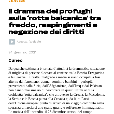
cuneese
Il dramma dei profughi
sulla ‘rotta balcanica’ tra
freddo, respingimenti e
negazione dei diritti
24 gennaio 2021
Cuneo
Da qualche settimana è tornata d’attualità la drammatica situazione
di migliaia di persone bloccate al confine tra la Bosnia Erzegovina
e la Croazia. In realtà, malgrado i media si siano occupati a fasi
alterne del fenomeno, donne, uomini e bambini – perlopiù
provenienti dalla Siria, dall’Afghanistan, dall’Iraq e dal Pakistan –
non hanno mai smesso di percorrere in questi ultimi anni la
cosiddetta ‘rotta balcanica’, che attraverso la Grecia, la Macedonia,
la Serbia e la Bosnia punta alla Croazia e, da lì, ai Paesi
dell’Unione europea: punto di arrivo di un viaggio compiuto nella
speranza di lasciarsi alle spalle guerre e sofferenze inimmaginabili.
La notizia dell’incendio, il 23 dicembre scorso, del campo