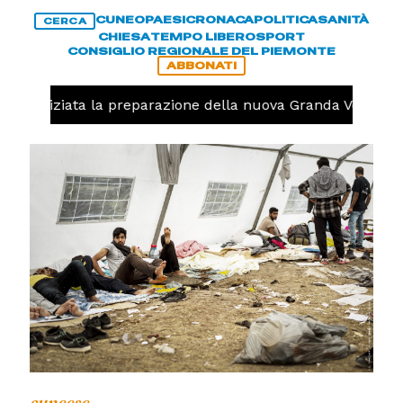
CUNEO
PAESI
CRONACA
POLITICA
SANITÀ
CERCA
CHIESA
TEMPO LIBERO
SPORT
CONSIGLIO REGIONALE DEL PIEMONTE
ABBONATI
olo, iniziata la preparazione della nuova Granda Volley (