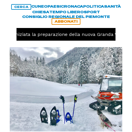
CUNEO
PAESI
CRONACA
POLITICA
SANITÀ
CERCA
CHIESA
TEMPO LIBERO
SPORT
CONSIGLIO REGIONALE DEL PIEMONTE
ABBONATI
volo, iniziata la preparazione della nuova Granda Volley (